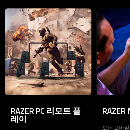
This is a carousel with highlighted items. Use the Previous and N
RAZER PC 리모트 플
RAZER 
레이
모든 모바일