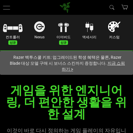
현재
South Korea (대한민국)
사이트에 있습니다.
컨트롤러
Nexus
이어버드
액세서리
커스텀
Razer 백투스쿨 키트: 업그레이드된 학생 혜택은 물론, Razer
Blade 대상 모델 구매 시 보너스 스킨까지 증정합니다.
지금 쇼핑
하기
>
모
게임을 위한 엔지니어
바
링, 더 편안한 생활을 위
일
한 설계
게
이것이 바로 다시 정의하는 게임 플레이의 자유입니