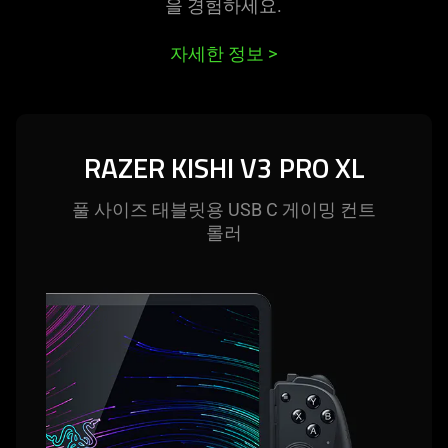
세
this
을 경험하
세요
.
video
서
animation
자세한 정보
>
only
리
support
what
is
RAZER KISHI V3 PRO XL
spoken;
the
풀 사이즈 태블릿용 USB C 게이밍 컨트
visuals
롤러
do
not
provide
additional
information.