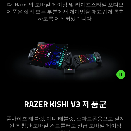
이
다. Razer의 모바일 게이밍 및 라이프스타일 오디오
제품은 삶의 모든 부분에서 게이밍을 매끄럽게 통합
밍
하도록 제작되었습니다.
장
비
및
오
디
Description
not
오
RAZER KISHI V3 제
품군
needed:
The
액
visuals
풀사이즈 태블릿, 미니 태블릿, 스마트폰용으로 설계
in
된 최첨단 모바일 컨트롤러로 신급 모바일 게이밍