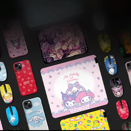
패
럴,
가
방
등