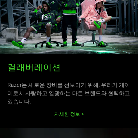
스
타
일
|
게
컬래버레이션
이
밍
Razer는 새로운 장비를 선보이기 위해, 우리가 게이
머로서 사랑하고 열광하는 다른 브랜드와 협력하고
체
있습니다.
어,
자세한 정보
어