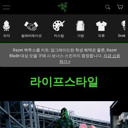
현재
South Korea (대한민국)
사이트에 있습니다.
의자
컬래버레이션
커스텀
가방
의류
Sneki 
Razer 백투스쿨 키트: 업그레이드된 학생 혜택은 물론, Razer
Blade 대상 모델 구매 시 보너스 스킨까지 증정합니다.
지금 쇼핑
하기
>
Razer
라이프스타일
라
이
프