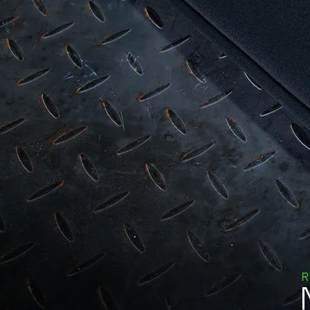
브
V2
–
13.3″
노
트
북
용