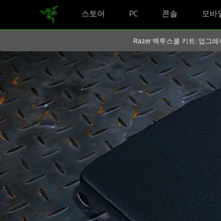
스토어
PC
콘솔
모바
현재
South Korea (대한민국)
사이트에 있습니다.
Razer 백투스쿨 키트: 업그레
RAZER
네
오
프
렌
슬
리