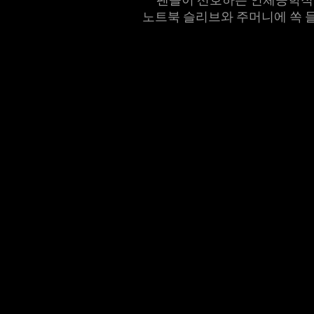
support
노트북 슬리브와 주머니에 쏙 
what
is
spoken;
the
visuals
do
not
provide
additional
information.