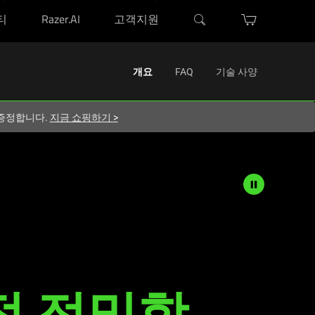
티
Razer.AI
고객지원
Activating
개요
FAQ
기술 사양
this
element
지 증정합니다.
지금 쇼핑하기
>
will
cause
content
on
the
page
to
be
updated.
적 정
밀함