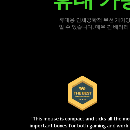
this
video
animation
휴대용 인체공학적 무선 게이밍 마우
only
일 수 있습니다. 매우 긴 배터리
support
what
is
spoken;
the
visuals
do
not
provide
additional
information.
"This mouse is compact and ticks all the mo
important boxes for both gaming and work