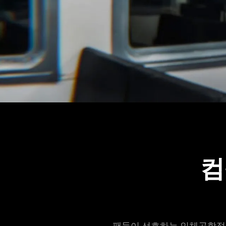
Description
not
needed:
The
컴
visuals
in
this
video
animation
only
팬들이 선호하는 인체공학적