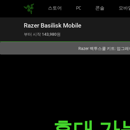
스토어
PC
콘솔
모바
현재
South Korea (대한민국)
사이트에 있습니다.
Razer Basilisk Mobile
부터 시작
143,980원
Razer 백투스쿨 키트: 업그레
Description
not
needed:
The
휴대 가
visuals
in