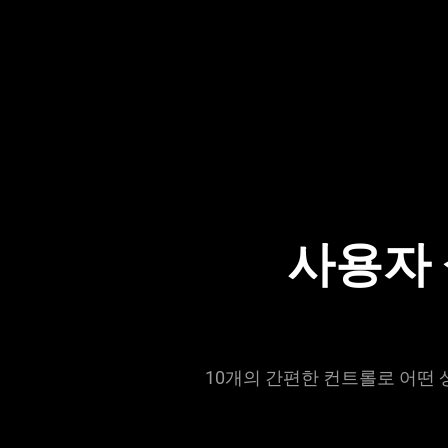
Description
not
needed:
The
사용자 
visuals
in
this
video
animation
only
10개의 간편한 컨트롤로 어떤 상
support
what
is