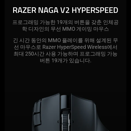
this
RAZER NAGA V2 HYPERSPEED
video
animation
프로그래밍 가능한 19개의 버튼을 갖춘 인체공
only
학 디자인의 무선 MMO 게이밍 마
우스
support
what
긴 시간 동안의 MMO 플레이를 위해 설계된 무
is
선 마우스로 Razer HyperSpeed Wireless에서
spoken;
최대 250시간 사용 가능하며 프로그래밍 가능
the
버튼 19개가 있습
니다
.
visuals
do
not
provide
additional
information.