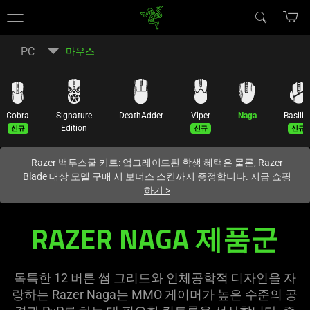
현재
South Korea (대한민국)
사이트에 있습니다.
PC
마우스
Cobra
Signature
DeathAdder
Viper
Naga
Basilis
신규
신규
신규
Edition
Razer 백투스쿨 키트: 업그레이드된 학생 혜택은 물론, Razer
Blade 대상 모델 구매 시 보너스 스킨까지 증정합니다.
지금 쇼핑
하기
>
MMO
RAZER NAGA 제품군
Gaming
Mouse
독특한 12 버튼 썸 그리드와 인체공학적 디자인을 자
랑하는 Razer Naga는 MMO 게이머가 높은 수준의 공