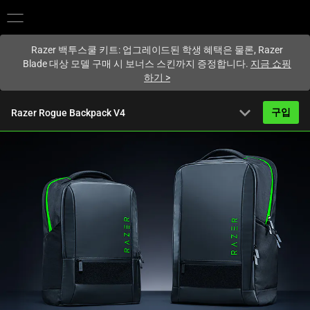
현재
South Korea (대한민국)
사이트에 있습니다.
Razer 백투스쿨 키트: 업그레이드된 학생 혜택은 물론, Razer
Blade 대상 모델 구매 시 보너스 스킨까지 증정합니다.
지금 쇼핑
하기
>
expand_more
구입
Razer Rogue Backpack V4
부터 시작
189,000원
개요
FAQ
Activating
기술 사양
this
element
will
cause
content