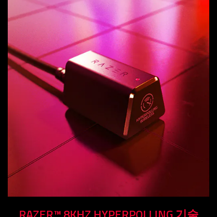
RAZER™ 8KHZ HYPERPOLLING 기술