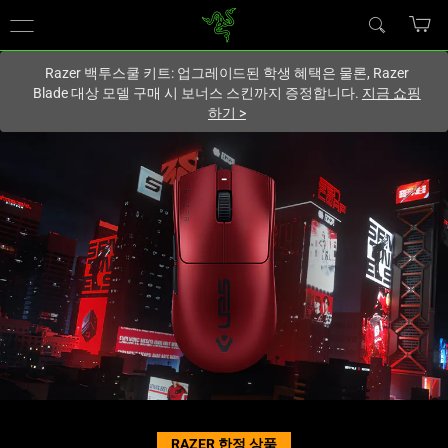
현재
South Korea (대한민국)
사이트에 있습니다.
Razer 백투스쿨 키트: 업그레이드된 학생 혜택은 물론, Razer
Blade 대상 모델 구매 시 보너스 스킨까지 증정합니다.
지금 쇼핑
하기
>
Razer
Viper
V3
Pro
Sentinels
Edition
-
RAZER 한정 상품