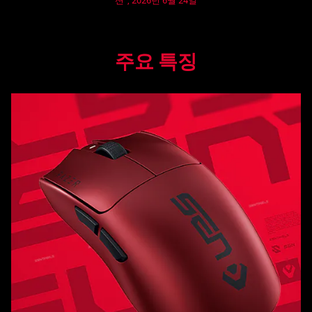
션”, 2026년 6월 24일
이
밍
주요 특징
마
우
스