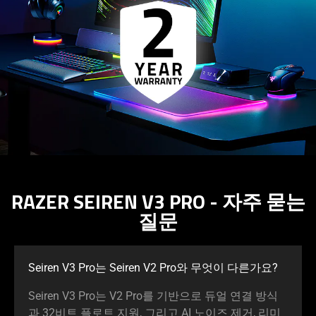
what
is
spoken;
the
visuals
do
not
provide
additional
information.
RAZER SEIREN V3 PRO - 자주 묻는
질문
Seiren V3 Pro는 Seiren V2 Pro와 무엇이 다른
가요
?
Seiren V3 Pro는 V2 Pro를 기반으로 듀얼 연결 방식
과 32비트 플로트 지원, 그리고 AI 노이즈 제거, 리미