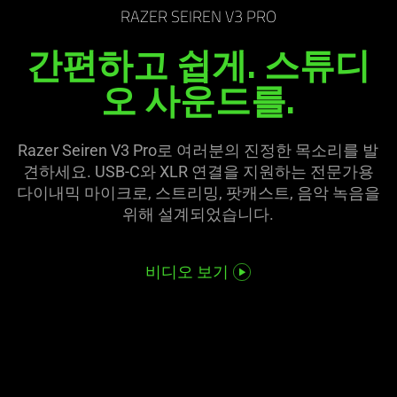
on
visuals
RAZER SEIREN V3 PRO
the
in
간편하고 쉽게. 스튜디
page
this
to
video
오 사운
드를
.
be
animation
updated.
only
support
Razer Seiren V3 Pro로 여러분의 진정한 목소리를 발
what
견하세요. USB-C와 XLR 연결을 지원하는 전문가용
is
다이내믹 마이크로, 스트리밍, 팟캐스트, 음악 녹음을
spoken;
위해 설계되었습
니다
.
the
visuals
비디오 보기
do
not
provide
additional
information.