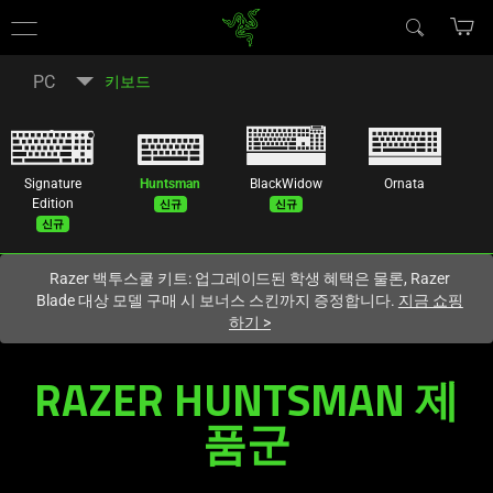
현재
South Korea (대한민국)
사이트에 있습니다.
PC
키보드
Signature
Huntsman
BlackWidow
Ornata
신규
신규
Edition
신규
Razer 백투스쿨 키트: 업그레이드된 학생 혜택은 물론, Razer
Blade 대상 모델 구매 시 보너스 스킨까지 증정합니다.
지금 쇼핑
하기
>
프
RAZER HUNTSMAN 제
로
품군
게