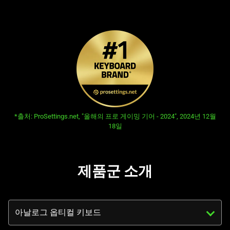
Pro
Description
not
제
needed:
The
품
visuals
in
군
this
video
⌨
animation
opens in new tab:
*출처: ProSettings.net, "올해의 프로 게이밍 기어 - 2024", 2024년 12월
only
18일
support
what
is
제품군 소개
spoken;
the
visuals
Triggering
do
the
not
select