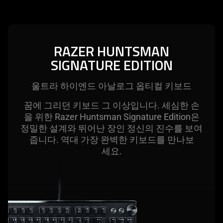
provide
menu
additional
below
information.
will
RAZER HUNTSMAN
update
SIGNATURE EDITION
the
content
of
울트라 하이엔드 아날로그 옵티컬 키
보드
this
꿈에 그리던 키보드 그 이상입니다. 세심한 손
page.
을 위한 Razer Huntsman Signature Edition은
정밀한 설계와 뛰어난 장인 정신의 진수를 보여
줍니다. 역대 가장 완벽한 키보드를 만나보
세요
.