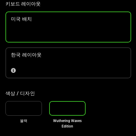
메
키보드 레이아웃
인
이
미국 배치
미
지
를
변
경
한국 레이아웃
하
려
면
이
미
색상 / 디자인
지
버
튼
중
블랙
Wuthering Waves
하
Edition
나