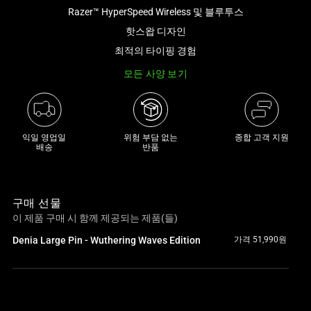
Razer™ HyperSpeed Wireless 및 블루투스
아
래
핫스왑 디자인
썸
최적의 타이핑 경험
네
모든 사양 보기
일
트
랙
이
익일 영업일

위험 부담 없는

종합 고객 지원
있
배송
반품
는
캐
러
구매 선물
셀
이 제품 구매 시 함께 제공되는 제품(들)
입
Denia Large Pin - Wuthering Waves Edition
가격 51,990원
니
다.
위
의