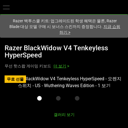
현재
South Korea (대한민국)
사이트에 있습니다.
Razer 백투스쿨 키트: 업그레이드된 학생 혜택은 물론, Razer
Blade 대상 모델 구매 시 보너스 스킨까지 증정합니다.
지금 쇼핑
하기
>
Razer BlackWidow V4 Tenkeyless
HyperSpeed
무선 핫스왑 게이밍 키보드
더 보기
>
하
무료 선물
나
의
큰
이
미
갤러리 보기
지
와