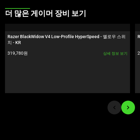
를
선
This
더 많은 게이머 장비 보기
택
is
하
a
십
carousel.
Razer BlackWidow V4 Low-Profile HyperSpeed - 옐로우 스위
R
시
Use
치 - KR
오.
Next
제품 가격:
319,780원
상세 정보 보기
and
Previous
buttons
to
navigate,
or
jump
to
a
slide
using
the