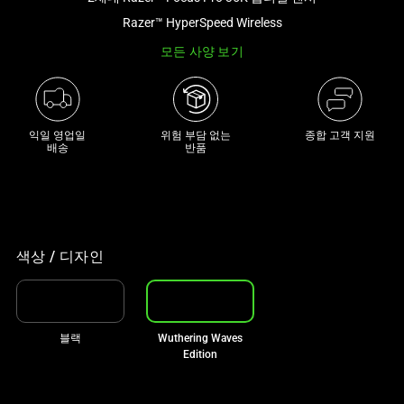
래
Razer™ HyperSpeed Wireless
썸
모든 사양 보기
네
일
트
랙
익일 영업일

위험 부담 없는

종합 고객 지원
이
배송
반품
있
는
캐
러
셀
색상 / 디자인
입
니
다.
블랙
Wuthering Waves
위
Edition
의
메