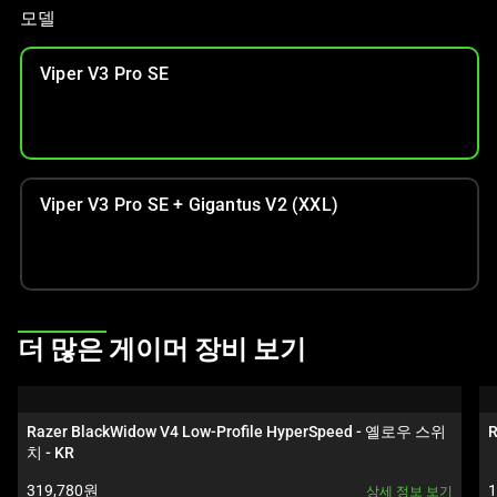
인
모델
이
미
Viper V3 Pro SE
지
를
변
경
하
Viper V3 Pro SE + Gigantus V2 (XXL)
려
면
이
미
지
This
버
더 많은 게이머 장비 보기
is
튼
a
중
carousel.
하
Razer BlackWidow V4 Low-Profile HyperSpeed - 옐로우 스위
R
Use
치 - KR
나
Next
를
제품 가격:
319,780원
상세 정보 보기