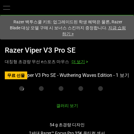
현재
South Korea (대한민국)
사이트에 있습니다.
Razer 백투스쿨 키트: 업그레이드된 학생 혜택은 물론, Razer
Blade 대상 모델 구매 시 보너스 스킨까지 증정합니다.
지금 쇼핑
하기
>
Razer Viper V3 Pro SE
대칭형 초경량 무선 e스포츠 마우스
더 보기
>
하
무료 선물
나
의
큰
이
갤러리 보기
미
지
와
54 g 초경량 디자인
아
2세대 Razer™ Focus Pro 35K 옵티컬 센서