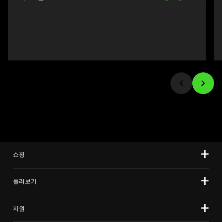
and
선
Previous
택
buttons
하
to
십
navigate,
시
or
오.
jump
to
a
slide
using
the
slide
쇼핑
dots.
둘러보기
지원