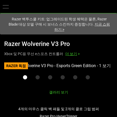
현재
South Korea (대한민국)
사이트에 있습니다.
Razer 백투스쿨 키트: 업그레이드된 학생 혜택은 물론, Razer
Blade 대상 모델 구매 시 보너스 스킨까지 증정합니다.
지금 쇼핑
하기
>
Razer Wolverine V3 Pro
Xbox 및 PC용 무선 e스포츠 컨트롤러
더 보기
>
하
RAZER 독점
나
의
큰
이
갤러리 보기
미
지
와
4개의 마우스 클릭 백 패들 및 2개의 클로 그립 범퍼
아
Razer Pro HyperTrigger