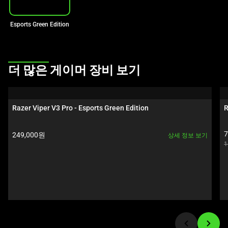
인
이
미
Esports Green Edition
지
를
변
This
더 많은 게이머 장비 보기
경
is
하
a
려
carousel.
Razer Viper V3 Pro - Esports Green Edition
R
면
Use
이
Next
제품 가격:
C
미
249,000원
상세 정보 보기
and
O
1
지
Previous
버
buttons
튼
to
중
navigate,
하
or
나
jump
를
to