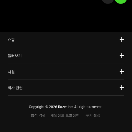
선
a
택
slide
하
using
십
the
시
slide
오.
쇼핑
dots.
둘러보기
지원
회사 관련
Copyright © 2026 Razer Inc. All rights reserved.
법적 약관
개인정보 보호정책
쿠키 설정