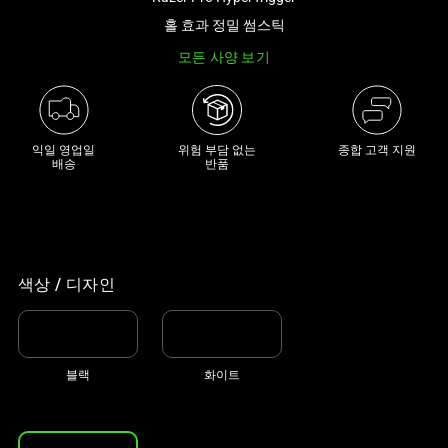
래
홀 효과 정밀 썸스틱
썸
모든 사양 보기
네
일
트
랙
익일 영업일

위험 부담 없는

종합 고객 지원
이
배송
반품
있
는
캐
러
셀
색상 / 디자인
입
니
다.
블랙
화이트
위
의
메