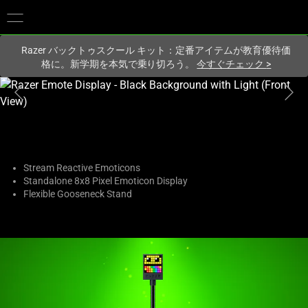
現在
Japan
サイトにアクセスしています.
Razer バックトゥスクール キット：定番アイテムが教育優待価
格に。新学期を本気で乗り切ろう。
今すぐチェック
>
こ
れ
は、
次
の
1
Stream Reactive Emoticons
Standalone 8x8 Pixel Emoticon Display
つ
Flexible Gooseneck Stand
の
大
き
な
画
像
と