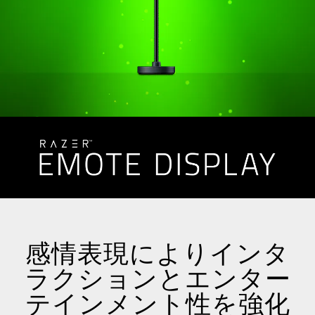
下
に
一
連
の
サ
ム
ネ
イ
ル
が
あ
る
カ
ル
感情表現によりインタ
ー
ラクションとエンター
セ
ル
テインメント性を強化
で