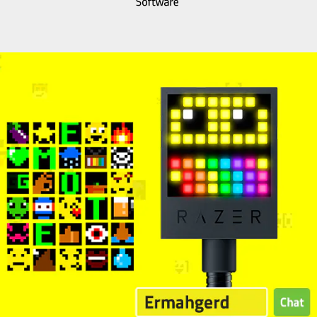
ン
画
像
を
変
更
す
る
こ
と
が
で
き
ま
す。