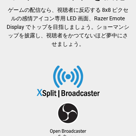
す。
ゲームの配信なら、視聴者に反応する 8x8 ピクセ
任
ルの感情アイコン専用 LED 画面、Razer Emote
意
Display でトップを目指しましょう。ショーマンシ
の
画
ップを披露し、視聴者をかつてないほど夢中にさ
像
せましょう。
ボ
タ
ン
を
選
択
し
て、
上
の
メ
イ