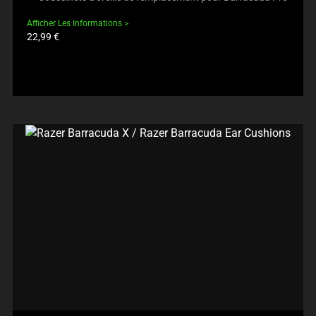
Afficher Les Informations
Prix
22,99 €
du
produit: