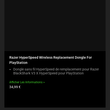
Razer HyperSpeed Wireless Replacement Dongle For
PlayStation
Dongle sans fil HyperSpeed de remplacement pour Razer
BlackShark V3 X HyperSpeed pour PlayStation
Afficher Les Informations
Prix
34,99 €
du
produit: