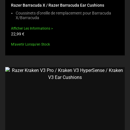
Razer Barracuda X / Razer Barracuda Ear Cushions
Coussinets d’oreille de remplacement pour Barracuda
X/Barracuda
Afficher Les Informations
Prix
22,99 €
du
produit:
M'avertir Lorsqu'en Stock