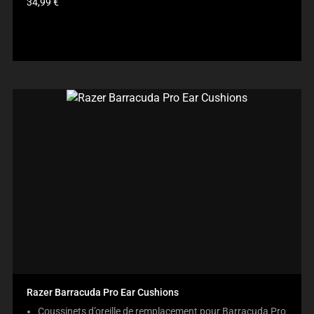
Prix
34,99 €
du
produit:
Razer Barracuda Pro Ear Cushions
Coussinets d’oreille de remplacement pour Barracuda Pro