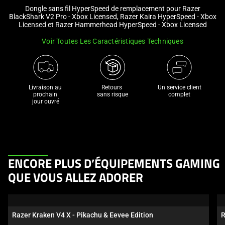
Dongle sans fil HyperSpeed de remplacement pour Razer
and
BlackShark V2 Pro - Xbox Licensed, Razer Kaira HyperSpeed - Xbox
a
Licensed et Razer Hammerhead HyperSpeed - Xbox Licensed
track
Voir Toutes Les Caractéristiques Techniques
of
thumbnails
below.
Select
Livraison au 
Retours 

Un service client
any
prochain 

sans risque
complet
jour ouvré
of
the
image
buttons
to
This
ENCORE PLUS D’ÉQUIPEMENTS GAMING
change
is
QUE VOUS ALLEZ ADORER
the
a
main
carousel.
image
Use
above.
Razer Kraken V4 X - Pikachu & Eevee Edition
R
Next