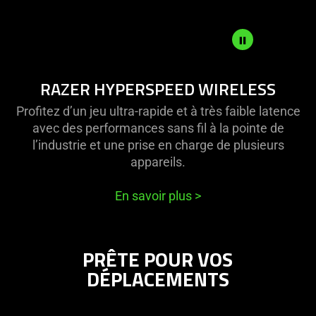
support
what
is
spoken;
the
Description
RAZER HYPERSPEED WIRELESS
visuals
not
do
needed:
Profitez d’un jeu ultra-rapide et à très faible latence
not
The
avec des performances sans fil à la pointe de
provide
visuals
l’industrie et une prise en charge de plusieurs
additional
in
appareils.
information.
this
video
En savoir plus
>
animation
only
support
PRÊTE POUR VOS
what
DÉPLACEMENTS
is
spoken;
the