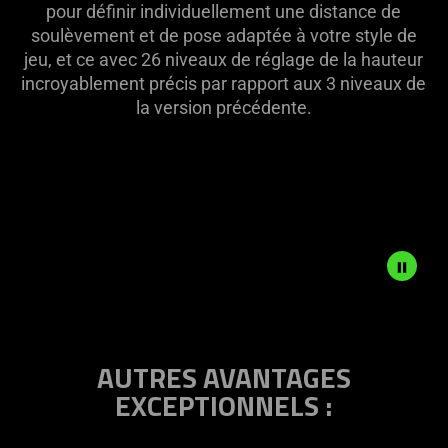
pour définir individuellement une distance de
soulèvement et de pose adaptée à votre style de
jeu, et ce avec 26 niveaux de réglage de la hauteur
incroyablement précis par rapport aux 3 niveaux de
la version précédente.
Sensor
adjusting
lift-
AUTRES AVANTAGES
off
EXCEPTIONNELS :
and
landing