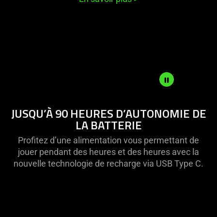
video
animation
only
support
what
is
spoken;
the
visuals
Description
JUSQU’À 90 HEURES D’AUTONOMIE DE
do
not
LA BATTERIE
not
needed:
provide
The
Profitez d’une alimentation vous permettant de
additional
visuals
jouer pendant des heures et des heures avec la
information.
in
nouvelle technologie de recharge via USB Type C.
this
video
animation
only