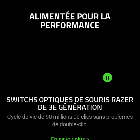
visuals
in
ALIMENTÉE POUR LA
this
PERFORMANCE
video
animation
only
support
what
is
spoken;
the
visuals
Description
do
SWITCHS OPTIQUES DE SOURIS RAZER
not
not
DE 3E GÉNÉRATION
needed:
provide
The
additional
Cycle de vie de 90 millions de clics sans problèmes
visuals
information.
de double-clic.
in
this
En savoir plus
>