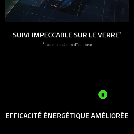
is
spoken;
the
visuals
do
SUIVI IMPECCABLE SUR LE VERRE
*
not
*
provide
d’au moins 4 mm d’épaisseur
additional
information.
Description
EFFICACITÉ ÉNERGÉTIQUE AMÉLIORÉE
not
needed:
The