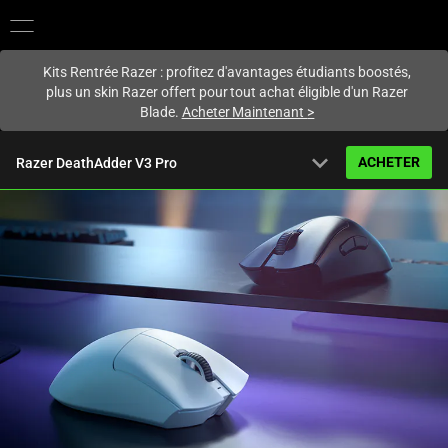
Vous êtes actuellement sur le site
France
.
Kits Rentrée Razer : profitez d'avantages étudiants boostés,
plus un skin Razer offert pour tout achat éligible d'un Razer
Blade.
Acheter Maintenant
>
expand_more
ACHETER
Razer DeathAdder V3 Pro
À partir de
127,99 €
159,99 €
(20% de remise)
Vue d’ensemble
FAQ