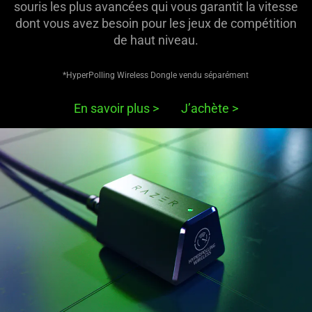
is
souris les plus avancées qui vous garantit la vitesse
spoken;
dont vous avez besoin pour les jeux de compétition
the
de haut niveau.
visuals
do
*HyperPolling Wireless Dongle vendu séparément
not
provide
En savoir plus
>
J’achète
>
additional
information.