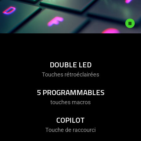
Description
not
needed:
The
DOUBLE LED
visuals
Touches rétroéclairées
in
this
5 PROGRAMMABLES
video
animation
touches macros
only
support
COPILOT
what
is
Touche de raccourci
spoken;