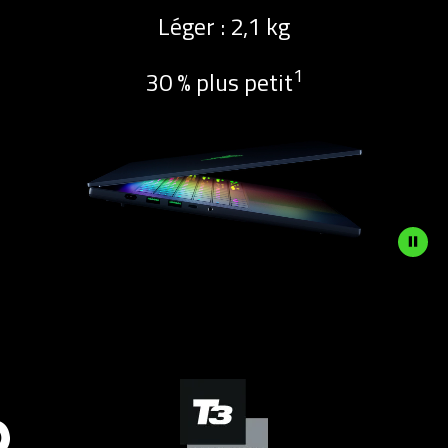
Léger : 2,1 kg
1
30 % plus petit
Description
not
needed:
The
visuals
This
in
is
this
a