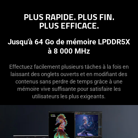
the
visuals
PLUS RAPIDE. PLUS FIN.
do
PLUS EFFICACE.
not
provide
additional
Jusqu'à 64 Go de mémoire LPDDR5X
information.
à 8 000 MHz
Effectuez facilement plusieurs tâches à la fois en
laissant des onglets ouverts et en modifiant des
contenus sans perdre de temps grâce à une
mémoire vive suffisante pour satisfaire les
utilisateurs les plus exigeants.