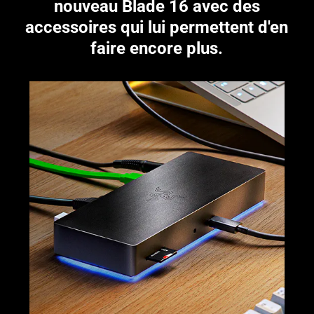
nouveau Blade 16 avec des
this
accessoires qui lui permettent d'en
video
faire encore plus.
animation
only
support
what
is
spoken;
the
visuals
do
not
provide
additional
information.