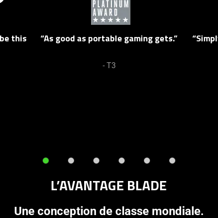
video
carousel.
animation
Use
only
Next
be this
“As good as portable gaming gets.”
“Simpl
support
and
what
Previous
is
buttons
- T3
spoken;
to
the
navigate,
visuals
or
do
jump
not
to
provide
a
additional
slide
information.
using
the
L’AVANTAGE BLADE
slide
dots.
Une conception de classe mondiale.