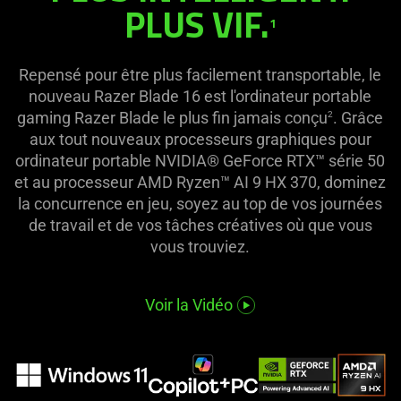
PLUS VIF.
this
1
Razer
video
animation
Blade
only
Repensé pour être plus facilement transportable, le
support
nouveau Razer Blade 16 est l'ordinateur portable
le
what
gaming Razer Blade le plus fin jamais conçu
. Grâce
2
is
aux tout nouveaux processeurs graphiques pour
plus
spoken;
ordinateur portable NVIDIA® GeForce RTX™ série 50
the
et au processeur AMD Ryzen™ AI 9 HX 370, dominez
fin
visuals
la concurrence en jeu, soyez au top de vos journées
do
de travail et de vos tâches créatives où que vous
not
vous trouviez.
provide
additional
Voir la Vidéo
information.