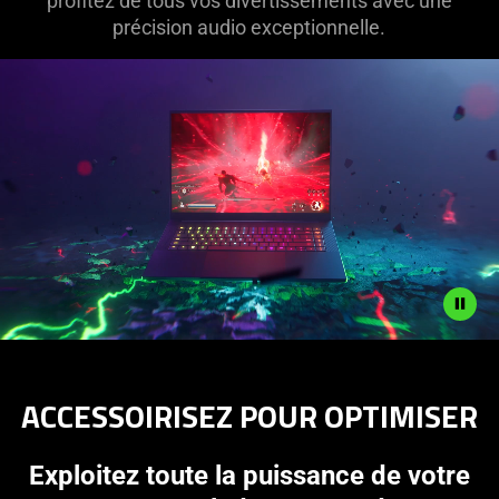
profitez de tous vos divertissements avec une
précision audio exceptionnelle.
Description
not
ACCESSOIRISEZ POUR OPTIMISER
needed:
The
visuals
Exploitez toute la puissance de votre
in