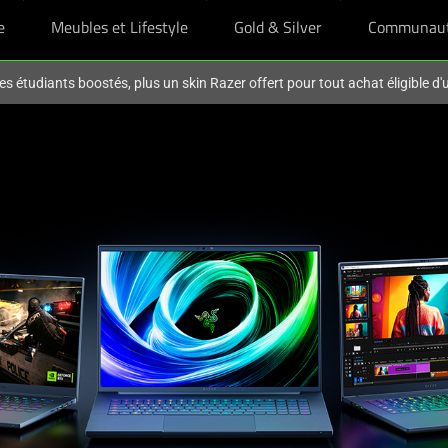
e
Meubles et Lifestyle
Gold & Silver
Communau
es étudiants boostés, plus un skin Razer offert pour tout achat éligible d