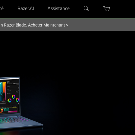
té
Razer.AI
Assistance
'un Razer Blade.
Acheter Maintenant
>