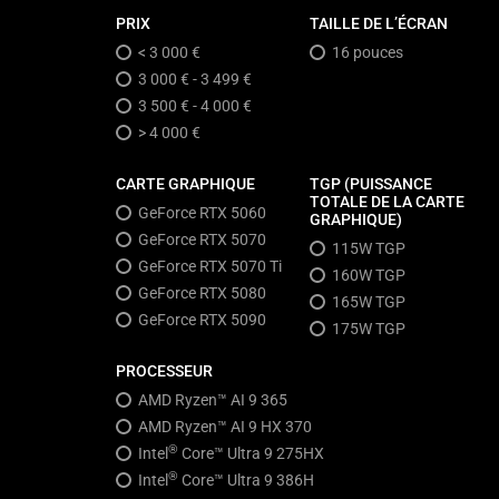
PRIX
TAILLE DE L’ÉCRAN
< 3 000 €
16 pouces
3 000 € - 3 499 €
3 500 € - 4 000 €
> 4 000 €
CARTE GRAPHIQUE
TGP (PUISSANCE
TOTALE DE LA CARTE
GeForce RTX 5060
GRAPHIQUE)
GeForce RTX 5070
115W TGP
GeForce RTX 5070 Ti
160W TGP
GeForce RTX 5080
165W TGP
GeForce RTX 5090
175W TGP
PROCESSEUR
AMD Ryzen™ AI 9 365
AMD Ryzen™ AI 9 HX 370
®
Intel
Core™ Ultra 9 275HX
®
Intel
Core™ Ultra 9 386H