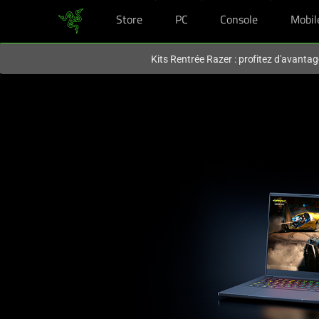
Store
PC
Console
Mobil
Vous êtes actuellement sur le site
France
.
Kits Rentrée Razer : profitez d'avantag