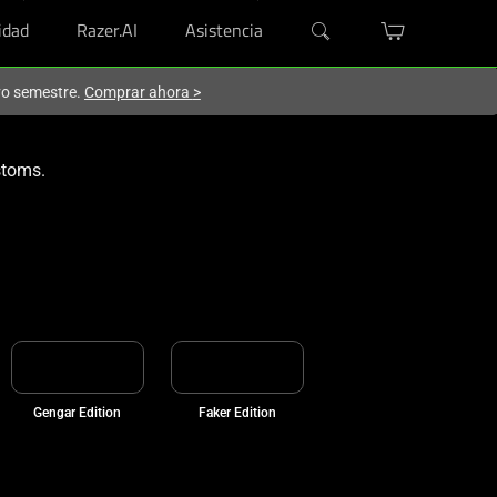
dad
Razer.AI
Asistencia
evo semestre.
Comprar ahora
>
stoms.
Gengar Edition
Faker Edition