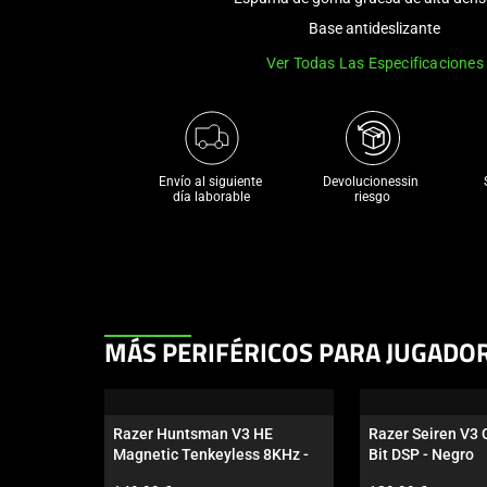
Base antideslizante
Ver Todas Las Especificaciones
Envío al siguiente 

Devolucionessin 
día laborable
riesgo
This
MÁS PERIFÉRICOS PARA JUGADO
is
a
carousel.
Razer Huntsman V3 HE 
Razer Seiren V3
Use
Magnetic Tenkeyless 8KHz - 
Bit DSP - Negro
Next
US