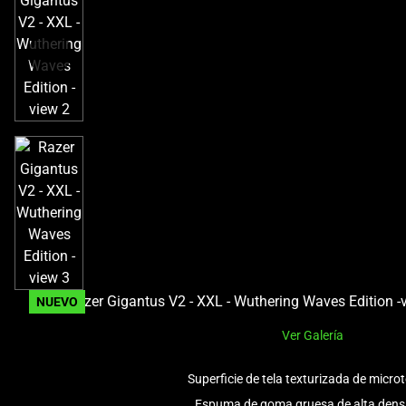
a
track
of
thumbnails
below.
Select
any
of
the
image
buttons
to
change
the
NUEVO
main
image
Ver Galería
above.
Superficie de tela texturizada de microt
Espuma de goma gruesa de alta dens