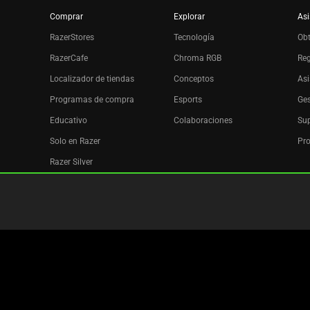
Comprar
Explorar
Asi
RazerStores
Tecnología
Ob
RazerCafe
Chroma RGB
Reg
Localizador de tiendas
Conceptos
Asi
Programas de compra
Esports
Ges
Educativo
Colaboraciones
Sup
Solo en Razer
Pro
Razer Silver
Afiliados
Boletín
Copyright © 2026 Razer Inc. All rights reserved.
Términos legal