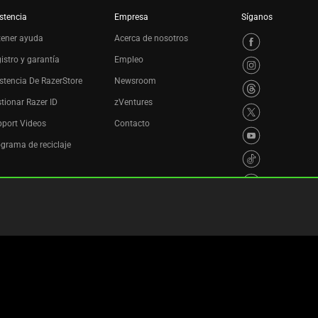
stencia
Empresa
Síganos
tener ayuda
Acerca de nosotros
istro y garantía
Empleo
stencia De RazerStore
Newsroom
tionar Razer ID
zVentures
port Videos
Contacto
grama de reciclaje
es
Política de privacidad
Configuración de cookies