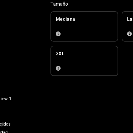
Tamaño
Mediana
La
3XL
ejidos
idad