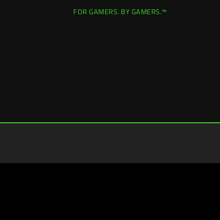
FOR GAMERS. BY GAMERS.™
Spain (España)
|
Cambiar ubicación >