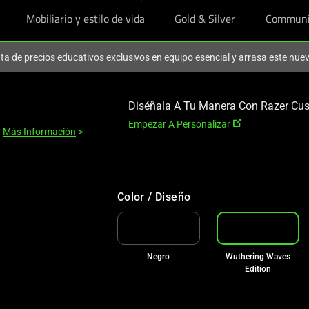
Mobiliario y estilo de vida
Gold & Silver
Communi
ruta de precios educativos exclusivos en equipo esencial y arrasa este nu
Diséñala A Tu Manera Con Razer Cu
Empezar A Personalizar
Más Información
>
Color / Diseño
Negro
Wuthering Waves
Edition