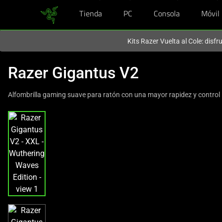
Tienda
PC
Consola
Móvil
En este momento estás en el sitio de
Spain (España)
.
Kits Razer Vuelta al Cole: disf
Razer Gigantus V2
Alfombrilla gaming suave para ratón con una mayor rapidez y control
This
is
a
carousel
with
one
large
image
and