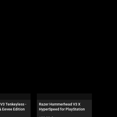
V3 Tenkeyless - 
Razer Hammerhead V3 X 
Razer Kits
& Eevee Edition
HyperSpeed for PlayStation