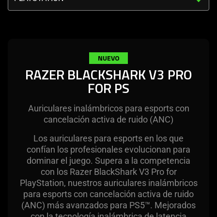
the
do
select
not
menu
provide
below
additional
will
information.
NUEVO
update
RAZER BLACKSHARK V3 PRO
the
FOR PS
content
of
this
Auriculares inalámbricos para esports con
cancelación activa de ruido (ANC)
page.
Los auriculares para esports en los que
confían los profesionales evolucionan para
dominar el juego. Supera a la competencia
con los Razer BlackShark V3 Pro for
PlayStation, nuestros auriculares inalámbricos
para esports con cancelación activa de ruido
(ANC) más avanzados para PS5™. Mejorados
con la tecnología inalámbrica de latencia