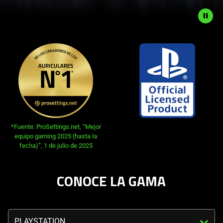
Description
not
needed:
The
visuals
in
this
video
*Fuente: ProSettings.net, “Mejor
animation
equipo gaming 2025 (hasta la
fecha)”, 1 de julio de 2025
only
support
what
CONOCE LA GAMA
is
spoken;
the
Triggering
visuals