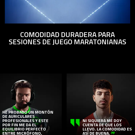
COMODIDAD DURADERA PARA
SESIONES DE JUEGO MARATONIANAS
This
is
a
carousel
with
panning
animation.
E PROBADO UN MONTÓN
E AURICULARES
Use
ROFESIONALES Y ESTE
NI SIQUIERA ME DOY
R FIN ME DA EL
CUENTA DE QUE LOS
the
QUILIBRIO PERFECTO
LLEVO. LA COMODIDAD ES
Play
NTRE MICRÓFONO,
ASÍ DE BUENA.