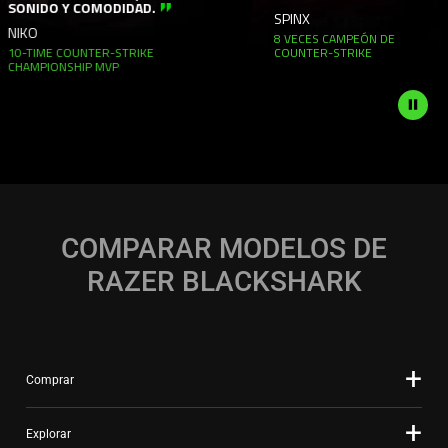
ONIDO Y COMODIDAD.
and
SPINX
KO
8 VECES CAMPEÓN DE
Pause
-TIME COUNTER-STRIKE
COUNTER-STRIKE
button
AMPIONSHIP MVP
to
start
and
stop
the
animation.
COMPARAR MODELOS DE
RAZER BLACKSHARK
Comprar
Explorar