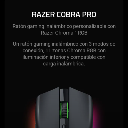
The
visuals
RAZER COBRA PRO
in
this
Ratón gaming inalámbrico personalizable con
video
Razer Chroma™ RGB
animation
only
Un ratón gaming inalámbrico con 3 modos de
support
conexión, 11 zonas Chroma RGB con
what
iluminación inferior y compatible con
is
carga inalámbrica.
spoken;
the
visuals
do
not
provide
additional
information.