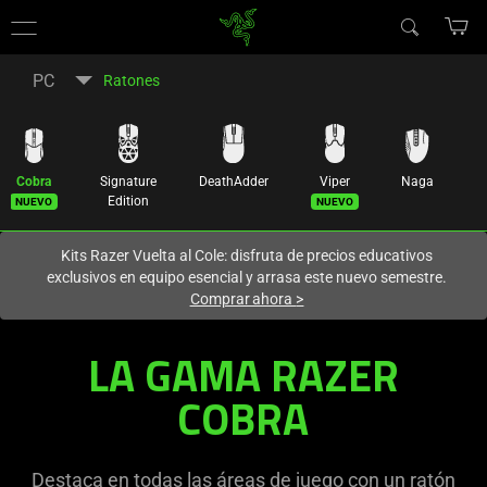
En este momento estás en el sitio de
Spain (España)
.
PC
Ratones
Cobra
Signature
DeathAdder
Viper
Naga
B
Nuevo
Nuevo
N
Edition
Kits Razer Vuelta al Cole: disfruta de precios educativos
exclusivos en equipo esencial y arrasa este nuevo semestre.
Comprar ahora
>
Ratón
LA GAMA RAZER
gaming
COBRA
personalizable
Destaca en todas las áreas de juego con un ratón