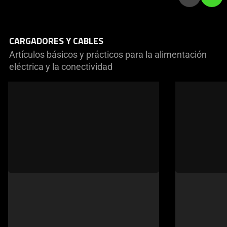
CARGADORES Y CABLES
Artículos básicos y prácticos para la alimentación
eléctrica y la conectividad
This
is
a
carousel
of
products.
Use
Next
and
Previous
buttons
to