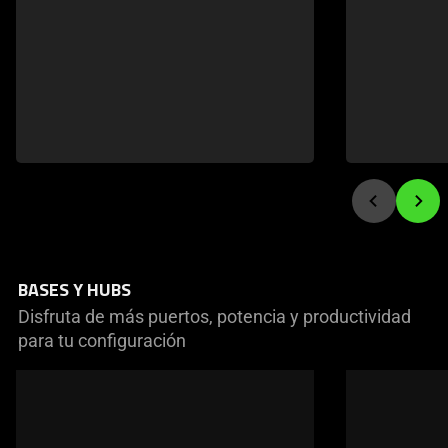
BASES Y HUBS
Disfruta de más puertos, potencia y productividad
para tu configuración
This
is
a