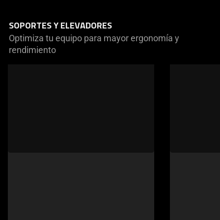
SOPORTES Y ELEVADORES
Optimiza tu equipo para mayor ergonomía y
rendimiento
This
is
a
carousel
of
products.
Use
Next
and
Previous
buttons
to
navigate