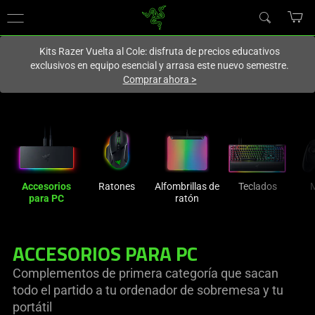
En este momento estás en el sitio de
Spain (España)
.
Kits Razer Vuelta al Cole: disfruta de precios educativos
exclusivos en equipo esencial y arrasa este nuevo semestre.
Comprar ahora
>
Accesorios
Ratones
Alfombrillas de
Teclados
para PC
ratón
ACCESORIOS PARA PC
Complementos de primera categoría que sacan
todo el partido a tu ordenador de sobremesa y tu
portátil