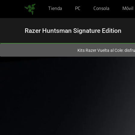
Tienda
PC
Consola
Móvil
En este momento estás en el sitio de
Spain (España)
.
Razer Huntsman Signature Edition
Kits Razer Vuelta al Cole: disf