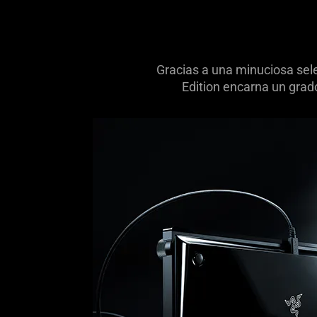
visuals
in
this
video
Gracias a una minuciosa sele
animation
Edition encarna un grad
only
support
what
is
spoken;
the
visuals
do
not
provide
additional
information.