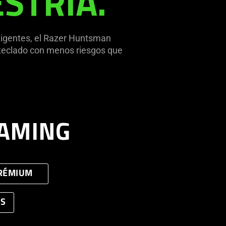
STRÍA.
xigentes, el Razer Huntsman
l teclado con menos riesgos que
GAMING
PRÉMIUM
AS