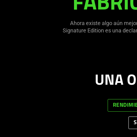
FABRI
what
is
spoken;
Ahora existe algo aún mejo
the
Signature Edition es una decla
visuals
do
not
provide
additional
UNA O
information.
RENDIMIE
S