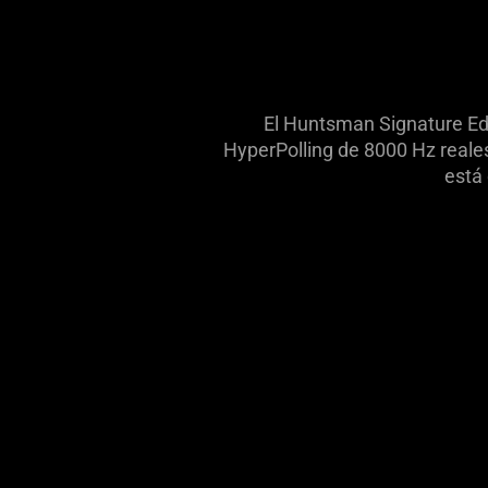
El Huntsman Signature Edi
HyperPolling de 8000 Hz reale
está 
Description
not
needed:
The