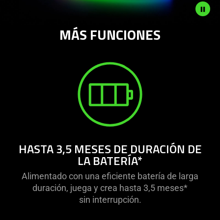
MÁS FUNCIONES
Description
not
needed:
The
visuals
in
this
video
animation
only
HASTA 3,5 MESES DE DURACIÓN DE
support
LA BATERÍA*
what
is
Alimentado con una eficiente batería de larga
spoken;
duración, juega y crea hasta 3,5 meses*
the
sin interrupción.
visuals