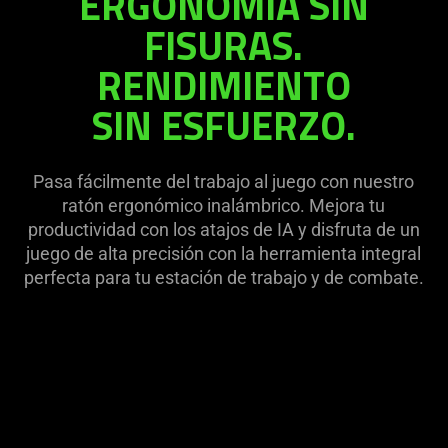
ERGONOMÍA SIN
on
visuals
FISURAS.
the
in
page
RENDIMIENTO
this
to
video
be
SIN ESFUERZO.
animation
updated.
only
support
Pasa fácilmente del trabajo al juego con nuestro
what
ratón ergonómico inalámbrico. Mejora tu
is
productividad con los atajos de IA y disfruta de un
spoken;
juego de alta precisión con la herramienta integral
the
perfecta para tu estación de trabajo y de combate.
visuals
do
not
provide
additional
information.