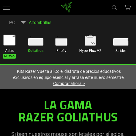
En este momento estás en el sitio de
Spain (España)
.
PC
Alfombrillas
Atlas
Goliathus
Firefly
HyperFlux V2
Strider
Nuevo
Kits Razer Vuelta al Cole: disfruta de precios educativos
exclusivos en equipo esencial y arrasa este nuevo semestre.
Comprar ahora
>
LA GAMA
RAZER GOLIATHUS
Si bien nuestros mouse son letales por sí solos,