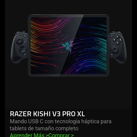
-
razer
kishi
v3
pro
xl
RAZER KISHI V3 PRO XL
Mando USB C con tecnología háptica para
tablets de tamaño completo
Aprender Más 
>
Comprar 
>