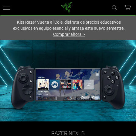
En este momento estás en el sitio de
Spain (España)
.
Kits Razer Vuelta al Cole: disfruta de precios educativos
exclusivos en equipo esencial y arrasa este nuevo semestre.
Comprar ahora
>
RAZER NEXUS