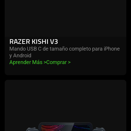
RAZER KISHI V3
Mando USB C de tamaño completo para iPhone
y Android
Aprender Más 
>
Comprar 
>
learn
more
-
razer
kishi
v3
pro