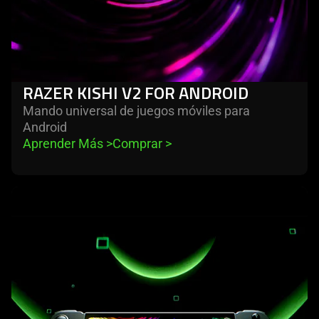
RAZER KISHI V2 FOR ANDROID
Mando universal de juegos móviles para
Android
Aprender Más 
>
Comprar 
>
learn
more
-
razer
edge