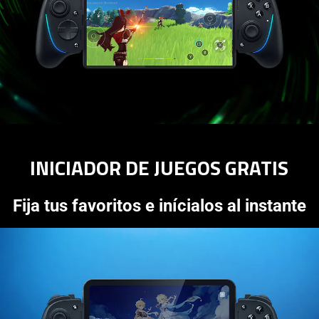
Conducción acrobática
Estilizado
Estilizado realista
Supervivencia
Supervivencia y terror
Táctico
Shooter táctico
Herramientas
INICIADOR DE JUEGOS GRATIS
RPG por turnos
Vehículo
Fija tus favoritos e inícialos al instante
Combate de vehículos
Invierno