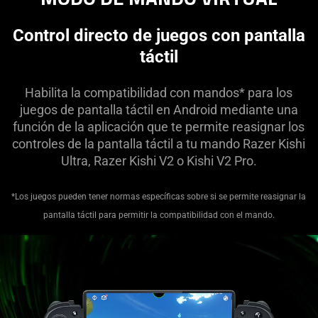
Carreras
Carreras y vuelo
Control directo de juegos con pantalla
Realista
táctil
Roguelike
Juegos de rol
Habilita la compatibilidad con mandos* para los
Corre y dispara
juegos de pantalla táctil en Android mediante una
función de la aplicación que te permite reasignar los
Corredor
controles de la pantalla táctil a tu mando Razer Kishi
Sandbox
Ultra, Razer Kishi V2 o Kishi V2 Pro.
Juego de disparos
Campo de tiro
*Los juegos pueden tener normas específicas sobre si se permite reasignar la
Simulación
pantalla táctil para permitir la compatibilidad con el mando.
Un jugador
Fútbol
Redes sociales
Deportes
Estrategia