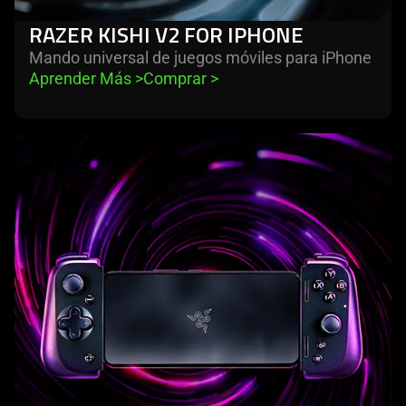
RAZER KISHI V2 FOR IPHONE
Mando universal de juegos móviles para iPhone
Aprender Más 
>
Comprar 
>
learn
more
-
razer
kishi
v2
for
android