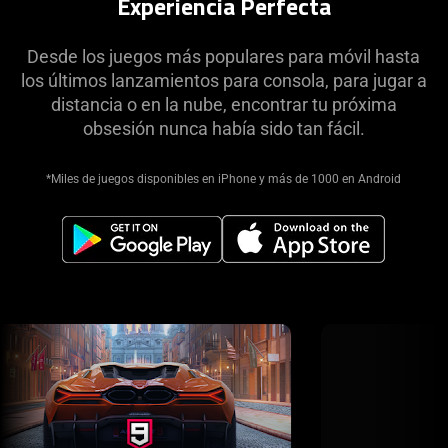
Experiencia Perfecta
Desde los juegos más populares para móvil hasta
los últimos lanzamientos para consola, para jugar a
distancia o en la nube, encontrar tu próxima
obsesión nunca había sido tan fácil.
*Miles de juegos disponibles en iPhone y más de 1000 en Android
This
is
a
carousel
with
panning
animation.