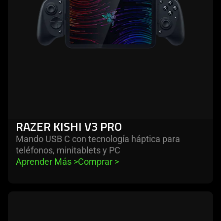
RAZER KISHI V3 PRO
Mando USB C con tecnología háptica para
teléfonos, minitablets y PC
Aprender Más 
>
Comprar 
>
learn
more