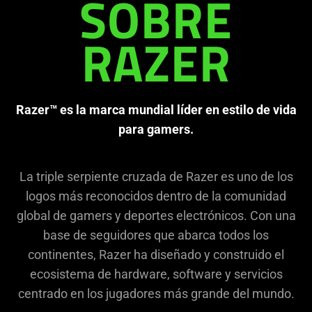
needed:
SOBRE
The
visuals
in
RAZER
this
video
animation
Razer™ es la marca mundial líder en estilo de vida
only
para gamers.
support
what
is
La triple serpiente cruzada de Razer es uno de los
spoken;
logos más reconocidos dentro de la comunidad
the
global de gamers y deportes electrónicos. Con una
visuals
base de seguidores que abarca todos los
do
not
continentes, Razer ha diseñado y construido el
provide
ecosistema de hardware, software y servicios
additional
centrado en los jugadores más grande del mundo.
information.