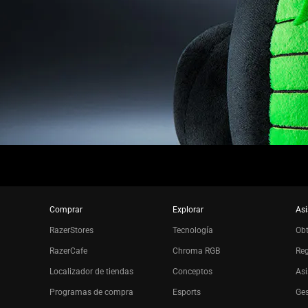
Comprar
Explorar
Asi
RazerStores
Tecnología
Ob
RazerCafe
Chroma RGB
Reg
Localizador de tiendas
Conceptos
Asi
Programas de compra
Esports
Ges