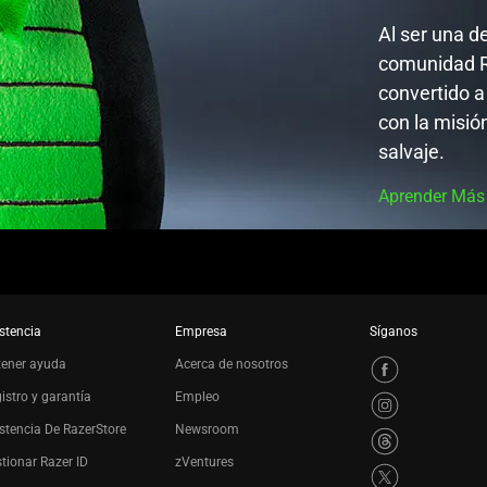
Al ser una d
comunidad R
convertido a
con la misió
salvaje.
Aprender Más
stencia
Empresa
Síganos
tener ayuda
Acerca de nosotros
istro y garantía
Empleo
stencia De RazerStore
Newsroom
tionar Razer ID
zVentures