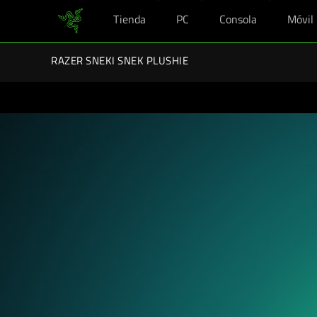
Tienda
PC
Consola
Móvil
En este momento estás en el sitio de
Spain (España)
.
Kits Razer Vuelta al Cole: disf
RAZER SNEKI SNEK PLUSHIE