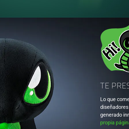
TE PRE
Lo que come
diseñadores 
generado in
propia pági