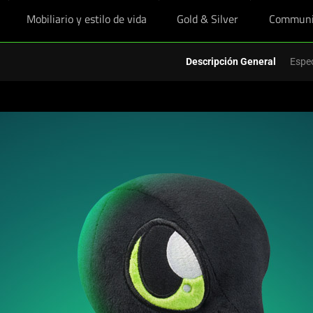
Mobiliario y estilo de vida
Gold & Silver
Communi
ruta de precios educativos exclusivos en equipo esencial y arrasa este nu
Descripción General
Espec