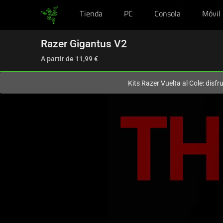
Tienda
PC
Consola
Móvil
En este momento estás en el sitio de
Spain (España)
.
Razer Gigantus V2
A partir de
11,99 €
Kits Razer Vuelta al Cole: disf