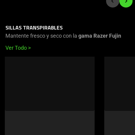
SILLAS TRANSPIRABLES
Mantente fresco y seco con la
gama Razer Fujin
Ver Todo
This
is
a
carousel
of
products.
Use
Next
and
Previous
buttons