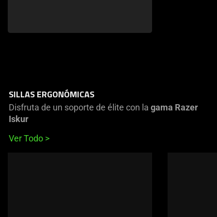
SILLAS ERGONÓMICAS
Disfruta de un soporte de élite con la
gama Razer
Iskur
Ver Todo
This
is
a
carousel
of
products.