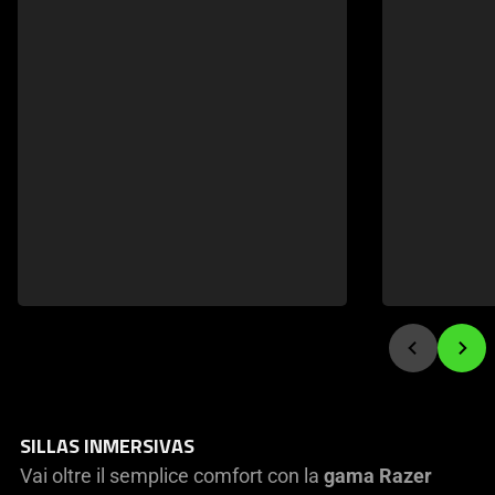
and
Previous
buttons
to
navigate
SILLAS INMERSIVAS
Vai oltre il semplice comfort con la
gama Razer