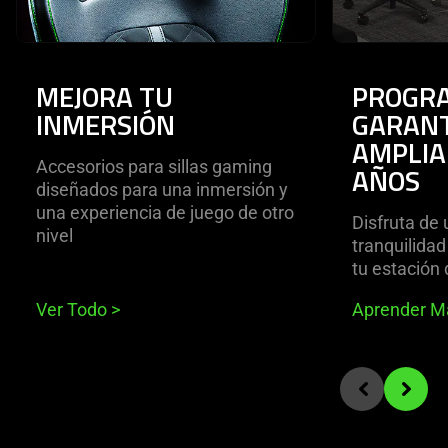
MEJORA TU
PROGR
INMERSIÓN
GARANT
AMPLIA
Accesorios para sillas gaming
AÑOS
diseñados para una inmersión y
una experiencia de juego de otro
Disfruta de
nivel
tranquilidad
tu estación 
Ver Todo
>
Aprender 
End of carousel
Previous slide
Next sli