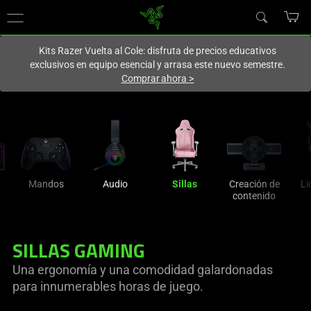
En este momento estás en el sitio de
Spain (España)
.
Kits Razer Vuelta al Cole: disfruta de precios educativos
exclusivos en equipo esencial y arrasa este nuevo semestre.
Comprar ahora
>
Mandos
Audio
Sillas
Creación de
Li
contenido
SILLAS GAMING
Una ergonomía y una comodidad galardonadas
para innumerables horas de juego.