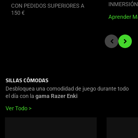
INMERSIÓN
CON PEDIDOS SUPERIORES A
150 €
Aprender 
End of carousel
Previous slide
Next sli
SILLAS CÓMODAS
Desbloquea una comodidad de juego durante todo
el día con la
gama Razer Enki
Ver Todo
This
is
a