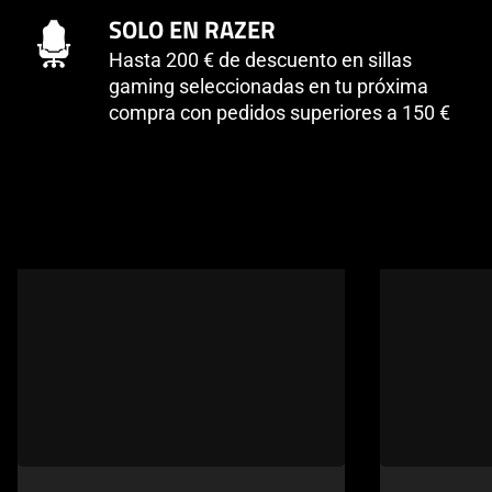
SOLO EN RAZER
Hasta 200 € de descuento en sillas
gaming seleccionadas en tu próxima
compra con pedidos superiores a 150 €
This
is
a
carousel
of
products.
Use
Next