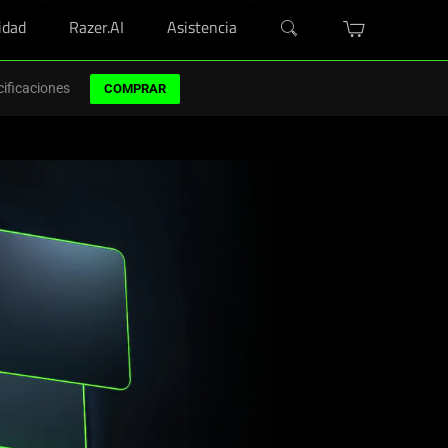
dad
Razer.AI
Asistencia
evo semestre.
Comprar ahora
>
ificaciones
COMPRAR