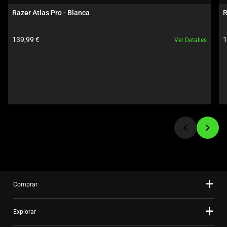
Use
Razer Atlas Pro - Blanca
R
Next
and
Precio del producto:
P
139,99 €
1
Ver Detalles
Previous
buttons
to
navigate,
or
jump
to
a
slide
using
the
slide
Comprar
dots.
Explorar