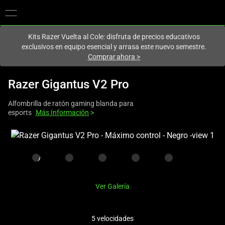
En este momento estás en el sitio de
Spain (España)
.
Kits Razer Vuelta al Cole: disfruta de precios educativos
exclusivos en equipo esencial y arrasa este nuevo semestre.
Comprar ahora
>
Razer Gigantus V2 Pro
Alfombrilla de ratón gaming blanda para
esports
Más Información
>
This
is
a
carousel
with
Ver Galería
one
large
image
5 velocidades