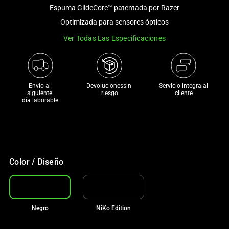
and
Espuma GlideCore™ patentada por Razer
a
Optimizada para sensores ópticos
track
Ver Todas Las Especificaciones
of
thumbnails
below.
Select
Envío al 
Devolucionessin 
Servicio integralal
any
siguiente 

riesgo
cliente
día laborable
of
the
image
buttons
to
Color / Diseño
change
the
main
image
Negro
NiKo Edition
above.