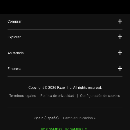
the
slide
dots.
Comprar
Explorar
Asistencia
Empresa
Copyright © 2026 Razer Inc. All rights reserved.
Términos legales
Política de privacidad
Configuración de cookies
Spain (España)
|
Cambiar ubicación >
FOR GAMERS. BY GAMERS.™