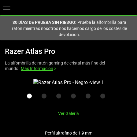
En este momento estás en el sitio de
Spain (España)
.
30 DÍAS DE PRUEBA SIN RIESGO:
Prueba la alfombrilla para
ratón mientras nosotros nos hacemos cargo de los costes de
devolución.
Razer Atlas Pro
La alfombrilla de ratón gaming de cristal más fina del
mundo
Más Información
>
This
is
a
carousel
with
Ver Galería
one
large
image
Perfil ultrafino de 1,9 mm