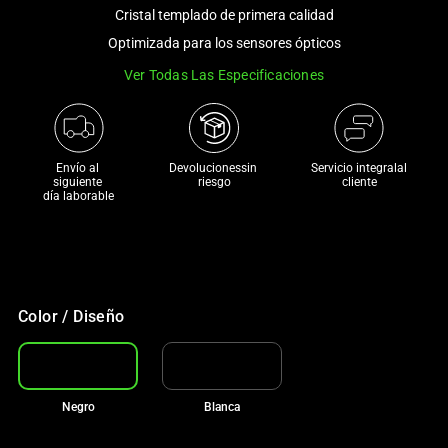
and
Cristal templado de primera calidad
a
Optimizada para los sensores ópticos
track
Ver Todas Las Especificaciones
of
thumbnails
below.
Select
Envío al 
Devolucionessin 
Servicio integralal
any
siguiente 

riesgo
cliente
día laborable
of
the
image
buttons
to
Color / Diseño
change
the
main
image
Negro
Blanca
above.