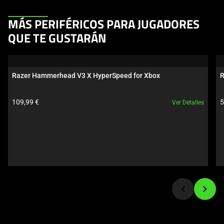
This
MÁS PERIFÉRICOS PARA JUGADORES
is
QUE TE GUSTARÁN
a
carousel.
Use
Razer Hammerhead V3 X HyperSpeed for Xbox
R
Next
and
Precio del producto:
P
109,99 €
5
Ver Detalles
Previous
buttons
to
navigate,
or
jump
to
a
slide
using