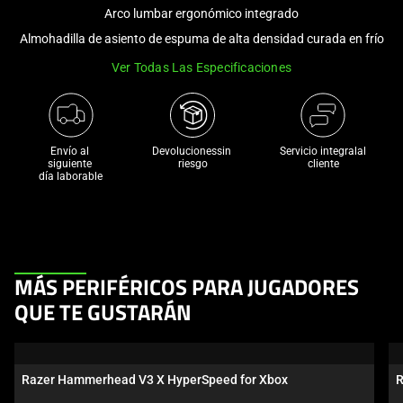
and
Arco lumbar ergonómico integrado
a
Almohadilla de asiento de espuma de alta densidad curada en frío
track
Ver Todas Las Especificaciones
of
thumbnails
below.
Select
Envío al 
Devolucionessin 
Servicio integralal
any
siguiente 

riesgo
cliente
día laborable
of
the
image
buttons
to
This
MÁS PERIFÉRICOS PARA JUGADORES
change
is
the
QUE TE GUSTARÁN
a
main
carousel.
image
Use
above.
Razer Hammerhead V3 X HyperSpeed for Xbox
R
Next