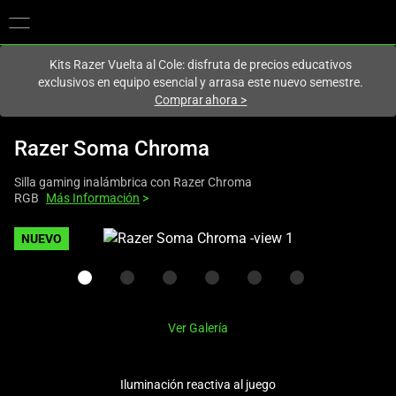
En este momento estás en el sitio de
Spain (España)
.
Kits Razer Vuelta al Cole: disfruta de precios educativos
exclusivos en equipo esencial y arrasa este nuevo semestre.
Comprar ahora
>
Razer Soma Chroma
Silla gaming inalámbrica con Razer Chroma
RGB
Más Información
>
This
NUEVO
is
a
carousel
with
Ver Galería
one
large
image
Iluminación reactiva al juego