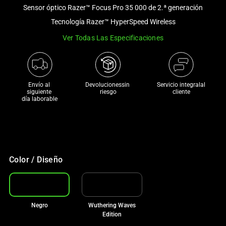
and
Sensor óptico Razer™ Focus Pro 35 000 de 2.ª generación
a
Tecnología Razer™ HyperSpeed Wireless
track
Ver Todas Las Especificaciones
of
thumbnails
below.
Select
Envío al 
Devolucionessin 
Servicio integralal
any
siguiente 

riesgo
cliente
día laborable
of
the
image
buttons
to
Color / Diseño
change
the
main
image
Negro
Wuthering Waves
above.
Edition