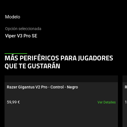
Modelo
Opción seleccionada
Viper V3 Pro SE
This
MÁS PERIFÉRICOS PARA JUGADORES
is
QUE TE GUSTARÁN
a
carousel.
Use
Razer Gigantus V2 Pro - Control - Negro
R
Next
and
Precio del producto:
P
59,99 €
1
Ver Detalles
Previous
buttons
to
navigate,