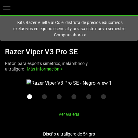
En este momento estás en el sitio de
Spain (España)
.
Kits Razer Vuelta al Cole: disfruta de precios educativos
exclusivos en equipo esencial y arrasa este nuevo semestre.
Comprar ahora
>
Razer Viper V3 Pro SE
Ratón para esports simétrico, inalámbrico y
ultraligero
Más Información
>
This
is
a
carousel
with
Ver Galería
one
large
image
Diseño ultraligero de 54 grs