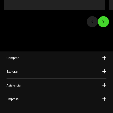
or
jump
to
a
slide
using
the
slide
dots.
Comprar
Explorar
Asistencia
Empresa