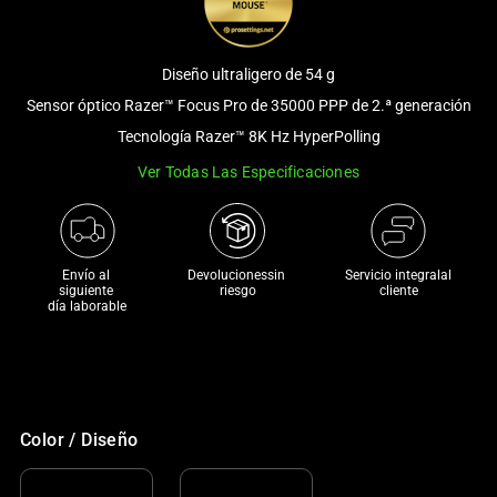
and
a
track
Diseño ultraligero de 54 g
of
Sensor óptico Razer™ Focus Pro de 35000 PPP de 2.ª generación
thumbnails
Tecnología Razer™ 8K Hz HyperPolling
below.
Select
Ver Todas Las Especificaciones
any
of
the
Envío al 
Devolucionessin 
Servicio integralal
image
siguiente 

riesgo
cliente
buttons
día laborable
to
change
the
main
image
Color / Diseño
above.