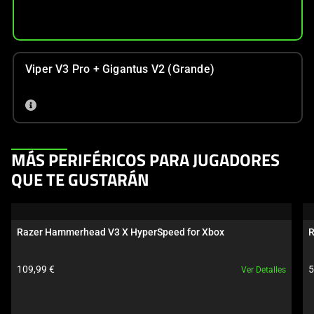
Viper V3 Pro + Gigantus V2 (Grande)
This
MÁS PERIFÉRICOS PARA JUGADORES
is
QUE TE GUSTARÁN
a
carousel.
Use
Razer Hammerhead V3 X HyperSpeed for Xbox
R
Next
and
Precio del producto:
P
109,99 €
5
Ver Detalles
Previous
buttons
to