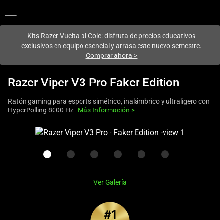
En este momento estás en el sitio de
Spain (España)
.
Kits Razer Vuelta al Cole: disfruta de precios educativos
exclusivos en equipo esencial y arrasa este nuevo semestre.
Comprar ahora
>
Razer Viper V3 Pro Faker Edition
Ratón gaming para esports simétrico, inalámbrico y ultraligero con
HyperPolling 8000 Hz
Más Información
>
This
is
a
carousel
with
Ver Galería
one
large
image