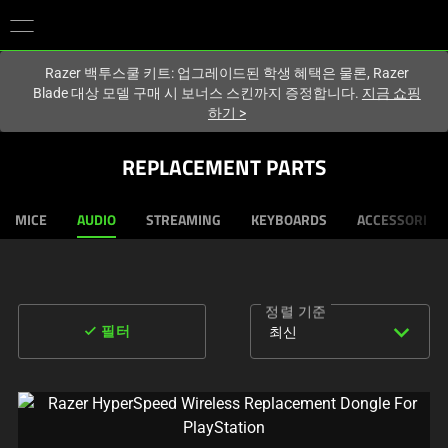
현재
South Korea (대한민국)
사이트에 있습니다.
Razer 백투스쿨 키트: 업그레이드된 학생 혜택은 물론, Razer
Blade 대상 모델 구매 시 보너스 스킨까지 증정합니다.
지금 쇼핑
하기
>
REPLACEMENT PARTS
MICE
AUDIO
STREAMING
KEYBOARDS
ACCESSORIES
정렬 기준
expand_more
done
최신
필터