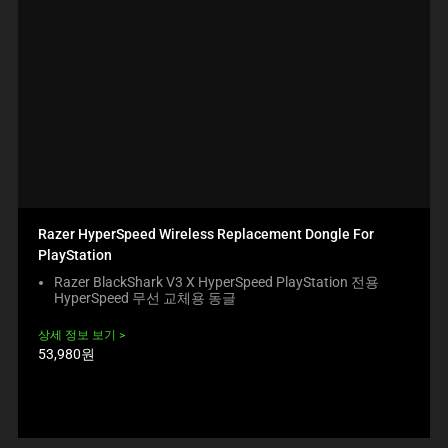
Razer HyperSpeed Wireless Replacement Dongle For
PlayStation
Razer BlackShark V3 X HyperSpeed PlayStation 전용
HyperSpeed 무선 교체용 동글
상세 정보 보기
제
53,980원
품
가
격: