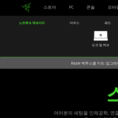
스토어
PC
콘솔
모바
현재
South Korea (대한민국)
사이트에 있습니다.
노트북 & 액세서리
마우스
패드
도크 및 허브
Razer 백투스쿨 키트: 업그레
노
트
북
스
여러분의 세팅을 인체공학, 연결