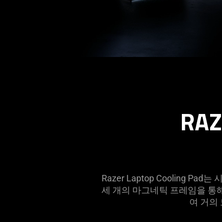
|
인
체
//assets2.razerzone.com/images/pnx.assets/6b6a6a7b15f15
공
and-
risers-
학
hero-
RAZ
1920x700-
적
poster.webp
데
스
Razer Laptop Cooli
크
세 개의 마그네틱 프레임을 통
여 거의
세