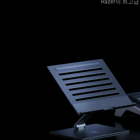
Razer의 최
탠
드
및
모
니
터
받
침
대