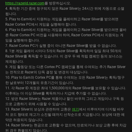
https://razerid.razer.com
를 방문하십시오.
4. 획득한 기간 중에 청구되지 않은 Razer Silver는 24시간 뒤에 자동으로 소멸
됩니다.
5. Play to Earn에서 지원하는 게임을 플레이하고 Razer Silver를 받으려면
Razer Cortex PC에서 게임을 실행해야 합니다.
6. Play to Earn에서 지원하는 게임을 플레이하고 Razer Silver를 받으려면 올바
른 Razer Cortex PC 버전을 사용해야 하며, Razer Cortex PC에서 지원되는 게
임을 실행해야 합니다.
7. Razer Cortex PC가 실행 중이 아니면 Razer Silver를 받을 수 없습니다.
8. 1분 게임 플레이 시마다 5개의 Razer Silver를 획득하여 일일 최대 50개의
Razer Silver를 획득할 수 있습니다. 이 경우 두 배 적립 캠페인 등의 보너스는
제외됩니다.
9. 게임 활동당 또는 다른 Cortex PC 캠페인을 통해 수여되는 추가 Razer Silver
는 전적으로 Razer의 단독 결정 및 변경의 대상입니다.
10. Play to Earn와 Cortex PC를 통해 수여되는 모든 Razer Silver는 획득/청구
한 날로부터 12개월의 유효기간이 있습니다.
11. 각 Razer ID 계정은 최대 1,500,000개의 Razer Silver를 보유할 수 있습니다.
이후에는 더 이상 Silver를 획득하거나 지갑에 추가할 수 없습니다.
12. 받은 Razer Silver는 Razer 제품이나 할인 바우처 그리고 게임이나 구독 등
으로 교환하기 위해 사용할 수 있습니다.
13. Razer Silver의 보상과 관련하여 교환은
여기
에서 이루어지며 디지털 바우
처 코드 형태로 재고가 소진될 때까지 선착순으로 지급됩니다. 보상에 대한 예
약은 허용되지 않습니다.
14. Razer Silver는 현금으로 교환할 수 없으며, 만료되거나 보상 교환 후에 차감
된 경우 환불되지 않습니다.