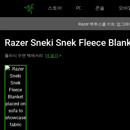
스토어
PC
콘솔
모바
현재
South Korea (대한민국)
사이트에 있습니다.
Razer 백투스쿨 키트: 업그레
Razer Sneki Snek Fleece Blan
플러시 수면 액세서리
더 보기
>
하
나
의
큰
이
미
지
와
아