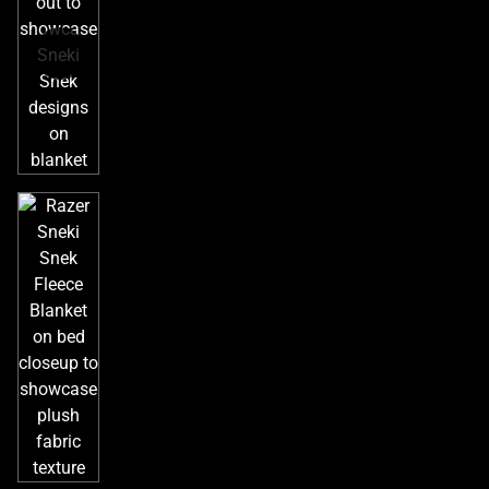
이
미
지
를
변
경
하
려
면
이
미
지
버
튼
중
하
나
를
선