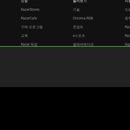
쇼핑
둘러보기
지
RazerStores
기술
도
RazerCafe
Chroma RGB
등
구매 프로그램
콘셉트
Ra
교육
e스포츠
Ra
Razer 독점
컬래버레이션
Sup
Razer Silver
재
자회사
뉴스레터
Copyright © 2026 Razer Inc. All rights reserved.
법적 약관