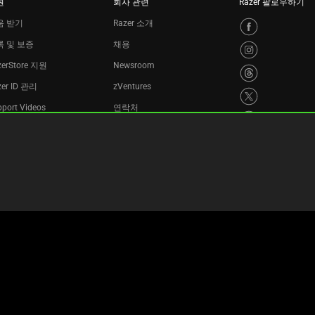
원
회사 관련
Razer 팔로우하기
움 받기
Razer 소개
록 및 보증
채용
zerStore 지원
Newsroom
zer ID 관리
zVentures
port Videos
연락처
활용 프로그램
개인정보 보호정책
쿠키 설정