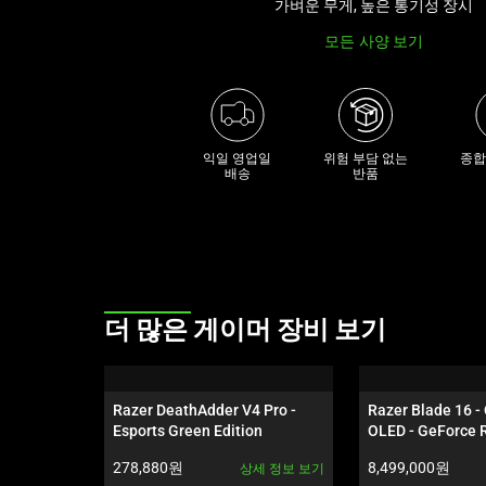
가벼운 무게, 높은 통기성 장시
모든 사양 보기
익일 영업일

위험 부담 없는

종합
배송
반품
This
더 많은 게이머 장비 보기
is
a
carousel.
Razer DeathAdder V4 Pro - 
Razer Blade 16 -
Use
Esports Green Edition
OLED - GeForce 
Next
랙
제품 가격:
제품 가격:
278,880원
8,499,000원
상세 정보 보기
and