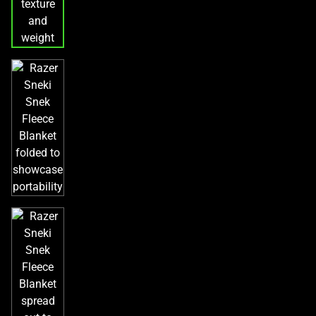
래
썸
네
일
트
랙
이
있
는
캐
러
셀
입
니
다.
위
의
메
인