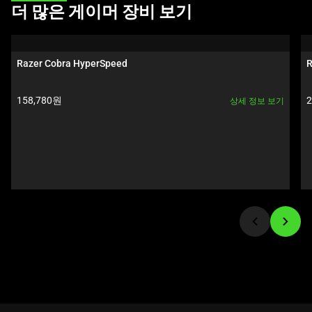
인
This
더 많은 게이머 장비 보기
이
is
미
a
지
carousel.
Razer Cobra HyperSpeed
R
를
Use
변
Next
제품 가격:
158,780원
경
상세 정보 보기
and
하
Previous
려
buttons
면
to
이
navigate,
미
or
지
jump
버
to
튼
a
중
slide
하
using
나
the
를
slide