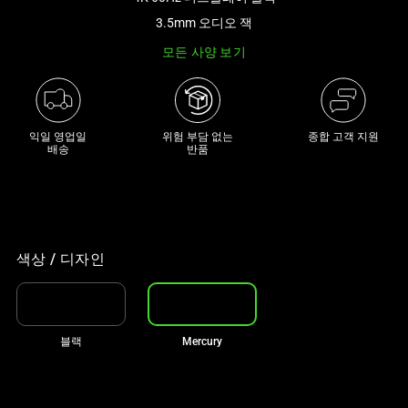
래
3.5mm 오디오 잭
썸
모든 사양 보기
네
일
트
랙
익일 영업일

위험 부담 없는

종합 고객 지원
이
배송
반품
있
는
캐
러
셀
색상 / 디자인
입
니
다.
블랙
Mercury
위
의
메