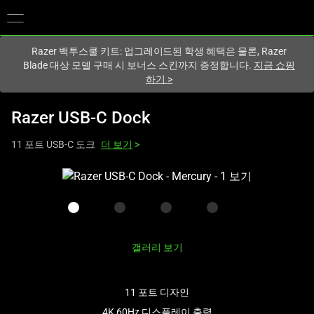
현재
South Korea (대한민국)
사이트에 있습니다.
Razer 백투스쿨 키트: 업그레이드된 학생 혜택은 물론, Razer
Blade 대상 모델 구매 시 보너스 스킨까지 증정합니다.
지금 쇼핑
하기
>
Razer USB-C Dock
11 포트 USB-C 도크
더 보기
>
하
나
의
큰
이
갤러리 보기
미
지
와
11 포트 디자인
아
4K 60Hz 디스플레이 출력