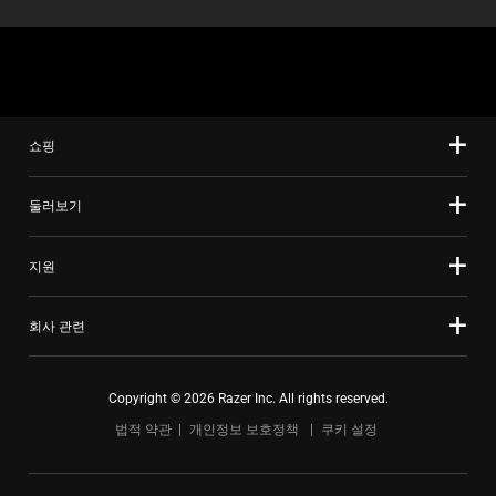
변
경
하
려
면
이
쇼핑
미
지
둘러보기
버
튼
지원
중
하
회사 관련
나
를
선
Copyright © 2026 Razer Inc. All rights reserved.
택
법적 약관
개인정보 보호정책
쿠키 설정
하
십
시