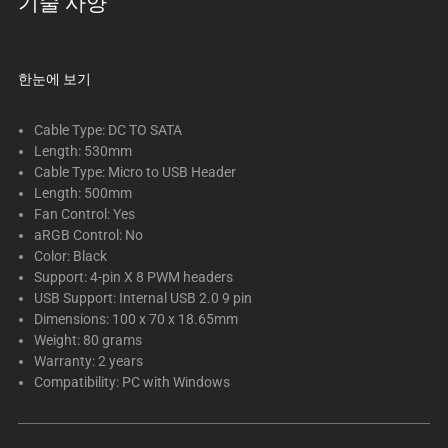
기술 사양
트
랙
이
있
한눈에 보기
는
캐
Cable Type: DC TO SATA
러
Length: 530mm
Cable Type: Micro to USB Header
셀
Length: 500mm
입
Fan Control: Yes
니
aRGB Control: No
다.
Color: Black
위
Support: 4-pin X 8 PWM headers
의
USB Support: Internal USB 2.0 9 pin
메
Dimensions: 100 x 70 x 18.65mm
Weight: 80 grams
인
Warranty: 2 years
이
Compatibility: PC with Windows
미
지
를