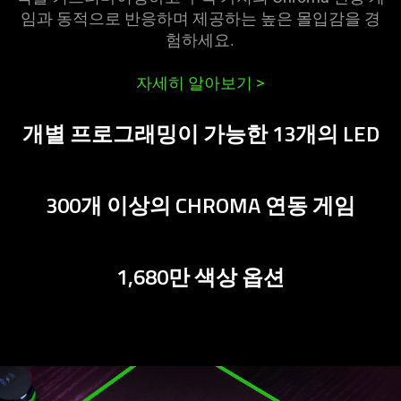
speed
임과 동적으로 반응하며 제공하는 높은 몰입감을 경
the
험하세요.
faster
you
자세히 알아보기
>
scroll,
allowing
개별 프로그래밍이 가능한 13개의 LED
you
to
navigate
through
300개 이상의 CHROMA 연동 게임
lengthy
documents
and
1,680만 색상 옵션
articles
at
an
even
quicker&nbsp;rate.