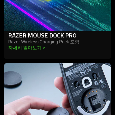
RAZER MOUSE DOCK PRO
Razer Wireless Charging Puck
포함
자세히 알아보기 
>
learn
more
-
razer
wireless
charging
puck