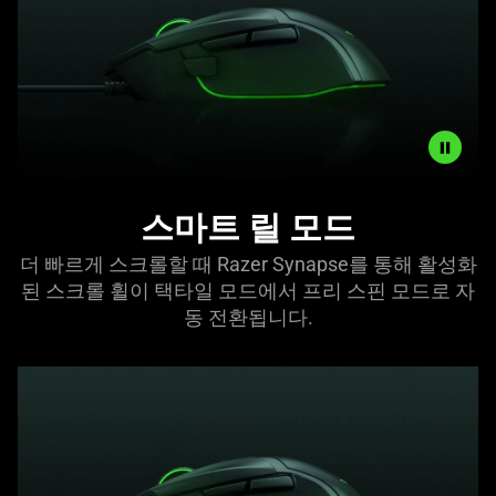
cycling
through
weapons
or&nbsp;skills.
Enabled
스마트 릴 모드
via
Razer
더 빠르게 스크롤할 때 Razer Synapse를 통해 활성화
Synapse,
된 스크롤 휠이 택타일 모드에서 프리 스핀 모드로 자
the
동 전환됩니다.
scroll
wheel
automatically
shifts
from
tactile
to