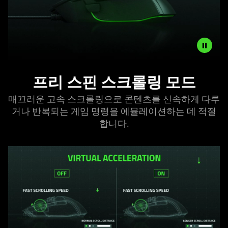
free-
spin
mode
when
you
For
scroll&nbsp;faster.
프리 스핀 스크롤링 모드
smooth,
high-
매끄러운 고속 스크롤링으로 콘텐츠를 신속하게 다루
speed
거나 반복되는 게임 명령을 에뮬레이션하는 데 적절
scrolling
합니다.
perfect
for
covering
content
quickly
or
emulating
repeated
game&nbsp;commands.