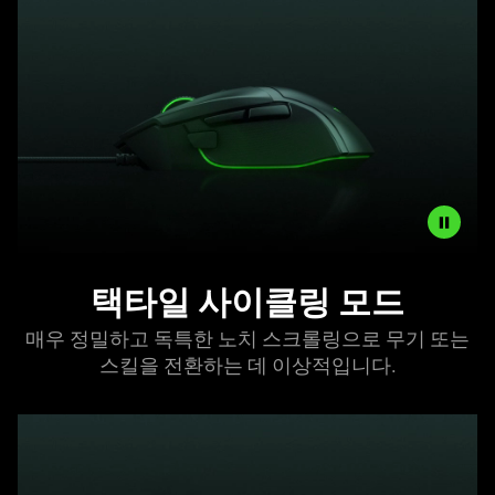
The
visuals
in
this
video
animation
only
support
what
is
For
spoken;
택타일 사이클링 모드
high-
the
precision
visuals
매우 정밀하고 독특한 노치 스크롤링으로 무기 또는
and
do
스킬을 전환하는 데 이상적입니다.
distinct
not
notched
provide
scrolling
additional
ideal
information.
for