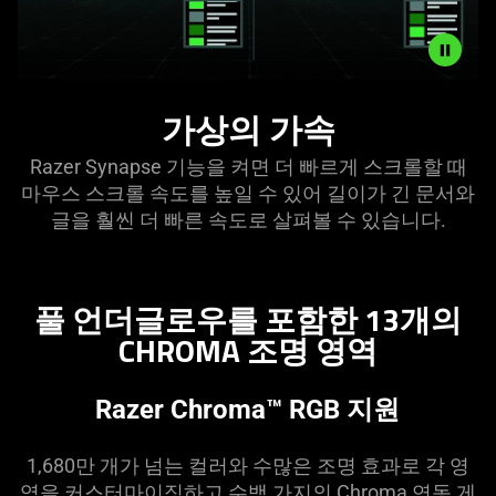
By
가상의 가속
turning
on
Razer Synapse 기능을 켜면 더 빠르게 스크롤할 때
this
마우스 스크롤 속도를 높일 수 있어 길이가 긴 문서와
Razer
글을 훨씬 더 빠른 속도로 살펴볼 수 있습니다.
Synapse
feature,
you’ll
풀 언더글로우를 포함한 13개의
be
able
CHROMA 조명 영역
to
increase
Razer Chroma™ RGB 지원
the
mouse’s
1,680만 개가 넘는 컬러와 수많은 조명 효과로 각 영
scroll
역을 커스터마이징하고 수백 가지의 Chroma 연동 게