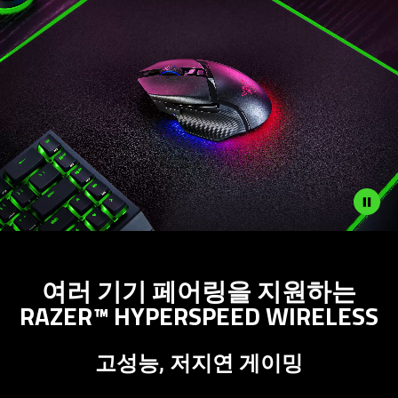
Description
not
여러 기기 페어링을 지원하는
needed:
RAZER™ HYPERSPEED WIRELESS
The
visuals
in
고성능, 저지연 게이밍
this
video