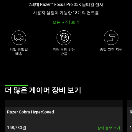
아
2세대 Razer™ Focus Pro 35K 옵티컬 센서
래
사용자 설정이 가능한 13개의 컨트롤
썸
모든 사양 보기
네
일
트
랙
익일 영업일

위험 부담 없는

종합 고객 지원
이
배송
반품
있
는
캐
러
This
셀
더 많은 게이머 장비 보기
is
입
a
니
carousel.
다.
Razer Cobra HyperSpeed
R
Use
위
Next
의
제품 가격:
158,780원
상세 정보 보기
and
메