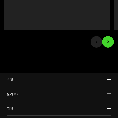
Previous
인
buttons
이
to
미
navigate,
지
or
를
jump
변
to
경
a
하
slide
려
using
면
the
이
slide
미
쇼핑
dots.
지
버
튼
둘러보기
중
하
지원
나