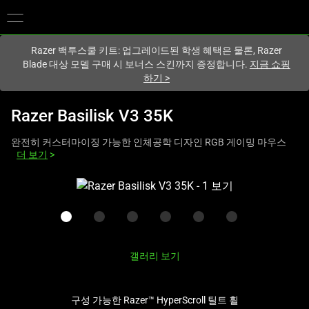
현재
South Korea (대한민국)
사이트에 있습니다.
Razer 백투스쿨 키트: 업그레이드된 학생 혜택은 물론, Razer
Blade 대상 모델 구매 시 보너스 스킨까지 증정합니다.
지금 쇼핑
하기
>
Razer Basilisk V3 35K
완전히 커스터마이징 가능한 인체공학 디자인 RGB 게이밍 마우스
더 보기
>
하
나
의
큰
이
갤러리 보기
미
지
와
구성 가능한 Razer™ HyperScroll 틸트 휠