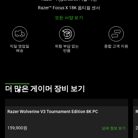
래
Razer™ Focus X 18K 옵티컬 센서
썸
모든 사양 보기
네
일
트
랙
익일 영업일

위험 부담 없는

종합 고객 지원
이
배송
반품
있
는
캐
러
This
셀
더 많은 게이머 장비 보기
is
입
a
니
carousel.
다.
Razer Wolverine V3 Tournament Edition 8K PC
R
Use
위
Next
의
제품 가격:
159,900원
상세 정보 보기
and
메