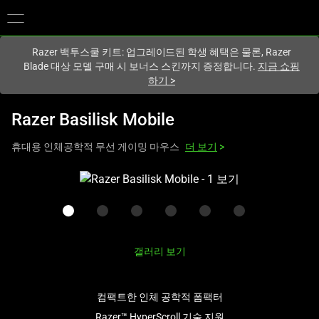
현재
South Korea (대한민국)
사이트에 있습니다.
Razer 백투스쿨 키트: 업그레이드된 학생 혜택은 물론, Razer
Blade 대상 모델 구매 시 보너스 스킨까지 증정합니다.
지금 쇼핑
하기
>
Razer Basilisk Mobile
휴대용 인체공학적 무선 게이밍 마우스
더 보기
>
하
나
의
큰
이
갤러리 보기
미
지
와
컴팩트한 인체 공학적 폼팩터
아
Razer™ HyperScroll 기술 지원