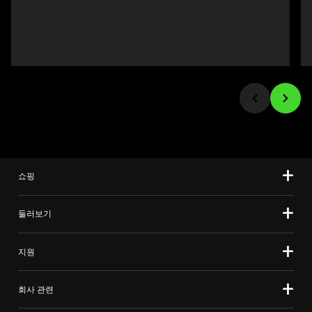
Previous
인
buttons
이
to
미
navigate,
지
or
를
jump
변
to
경
a
하
slide
려
using
면
the
이
쇼핑
slide
미
dots.
지
둘러보기
버
튼
중
지원
하
나
회사 관련
를