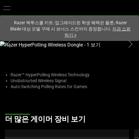
현재
South Korea (대한민국)
사이트에 있습니다.
Razer 백투스쿨 키트: 업그레이드된 학생 혜택은 물론, Razer
Blade 대상 모델 구매 시 보너스 스킨까지 증정합니다.
지금 쇼핑
하기
>
하
나
의
큰
이
Razer™ HyperPolling Wireless Technology
Unobstructed Wireless Signal
미
Auto-Switching Polling Rates for Games
지
와
아
래
This
썸
더 많은 게이머 장비 보기
is
네
a
일