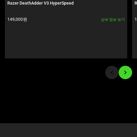
carousel.
트
Razer DeathAdder V3 HyperSpeed
R
Use
랙
Next
이
제품 가격:
149,000원
상세 정보 보기
and
있
Previous
는
buttons
캐
to
러
navigate,
셀
or
입
jump
니
to
다.
a
위
slide
의
using
메
the
인
slide
이
dots.
미
지
를