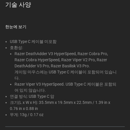
기술 사양
변
경
하
려
한눈에 보기
면
이
USB Type C 케이블 미포함
미
호환성:
지
Razer DeathAdder V3 HyperSpeed, Razer Cobra Pro,
버
Razer Cobra HyperSpeed, Razer Viper V2 Pro, Razer
DeathAdder V3 Pro, Razer Basilisk V3 Pro.
튼
게이밍 마우스에는 USB Type C 케이블이 포함되어 있습니
중
다.
하
Razer Viper V3 HyperSpeed. USB Type C 케이블은 포함되
나
어 있지 않습니다.
를
연결 방식: USB Type C 암
선
크기(L x W x H): 35.5mm x 19.5mm x 22.5mm / 1.39 in x
택
0.76 in x 0.88 in
무게: 13g / 0.17 oz
하
십
시