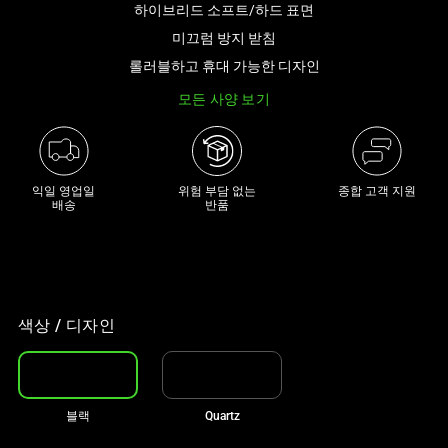
하이브리드 소프트/하드 표면
아
래
미끄럼 방지 받침
썸
롤러블하고 휴대 가능한 디자인
네
모든 사양 보기
일
트
랙
이
익일 영업일

위험 부담 없는

종합 고객 지원
있
배송
반품
는
캐
러
셀
입
색상 / 디자인
니
다.
위
블랙
Quartz
의
메