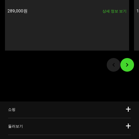
를
Next
선
제품 가격:
289,000원
상세 정보 보기
and
택
Previous
하
buttons
십
to
시
navigate,
오.
or
jump
to
a
slide
using
the
slide
쇼핑
dots.
둘러보기