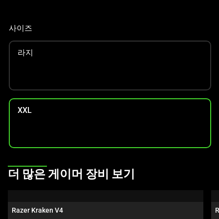
인
이
사이즈
미
지
라지
를
변
경
하
려
XXL
면
이
미
지
버
This
튼
더 많은 게이머 장비 보기
is
중
a
하
carousel.
나
Razer Kraken V4
R
Use