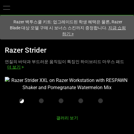
현재
South Korea (대한민국)
사이트에 있습니다.
Razer 백투스쿨 키트: 업그레이드된 학생 혜택은 물론, Razer
Blade 대상 모델 구매 시 보너스 스킨까지 증정합니다.
지금 쇼핑
하기
>
Razer Strider
연질의 바닥과 부드러운 움직임이 특징인 하이브리드 마우스 패드
더 보기
>
하
나
의
큰
이
미
갤러리 보기
지
와