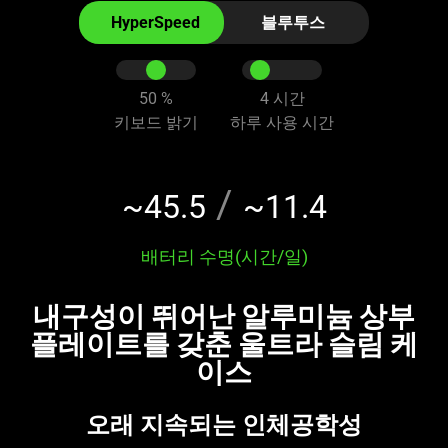
the
HyperSpeed
블루투스
radio
buttons
and
50
%
4
시간
sliders
키보드 밝기
하루 사용 시간
below
to
change
/
~45.5
~11.4
the
value
배터리 수명(시간/일)
of
"Battery
내구성이 뛰어난 알루미늄 상부
Life
(Hour
플레이트를 갖춘 울트라 슬림 케
/
이스
Days)"
오래 지속되는 인체공학성