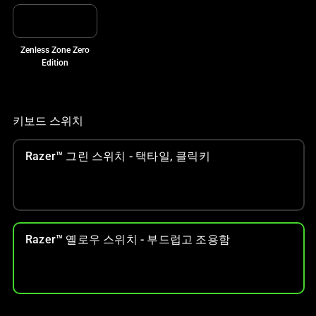
인
이
미
Zenless Zone Zero
지
Edition
를
변
경
하
키보드 스위치
려
면
Razer™ 그린 스위치 - 택타일, 클릭키
이
미
지
버
튼
Razer™ 옐로우 스위치 - 부드럽고 조용함
중
하
나
를