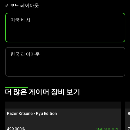
선
키보드 레이아웃
택
하
미국 배치
십
시
오.
한국 레이아웃
This
더 많은 게이머 장비 보기
is
a
carousel.
Razer Kitsune - Ryu Edition
R
Use
Next
제품 가격:
499,000원
상세 정보 보기