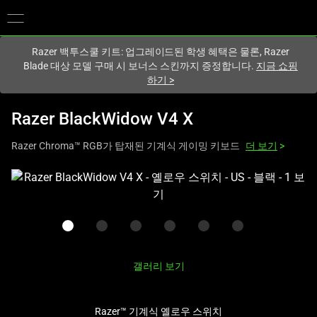
현재
South Korea (대한민국)
사이트에 있습니다.
Razer 백투스쿨 키트: 업그레이드된 학생 혜택은 물론, Razer
Blade 대상 모델 구매 시 보너스 스킨까지 증정합니다.
지금 쇼핑
하기
>
Razer BlackWidow V4 X
Razer Chroma™ RGB가 탑재된 기계식 게이밍 키보드
더 보기
>
하
나
의
큰
이
미
갤러리 보기
지
와
Razer™ 기계식 옐로우 스위치
아