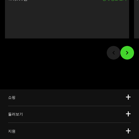
and
Previous
buttons
to
navigate,
or
jump
to
a
slide
using
the
slide
쇼핑
dots.
둘러보기
지원