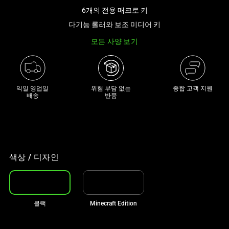
래
6개의 전용 매크로 키
썸
다기능 롤러와 보조 미디어 키
네
모든 사양 보기
일
트
랙
이
익일 영업일

위험 부담 없는

종합 고객 지원
있
배송
반품
는
캐
러
셀
입
색상 / 디자인
니
다.
위
블랙
Minecraft Edition
의
메