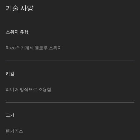
트
기술 사양
랙
이
있
는
스위치 유형
캐
러
Razer™ 기계식 옐로우 스위치
셀
입
니
키감
다.
위
리니어 방식으로 조용함
의
메
인
이
크기
미
지
텐키리스
를