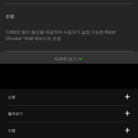
변
경
조명
하
려
1,680만 컬러 옵션을 제공하며 사용자가 설정 가능한 Razer
면
Chroma™ RGB 백라이트 조명
이
미
지
expand_more
자세히 보기
버
튼
중
하
나
쇼핑
를
선
둘러보기
택
하
십
지원
시